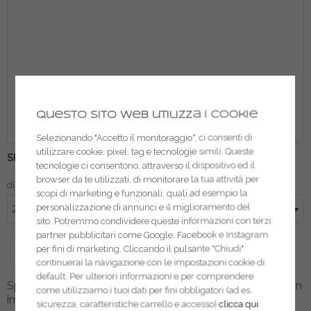
Questo sito web utilizza i cookie
Beta spazzola curva fili acciaio 1737NX
Selezionando "Accetto il monitoraggio", ci consenti di
Vai
utilizzare cookie, pixel, tag e tecnologie simili. Queste
SKU
324-2700
all'inizio
tecnologie ci consentono, attraverso il dispositivo ed il
della
browser da te utilizzati, di monitorare la tua attività per
dimensione
galleria
scopi di marketing e funzionali, quali ad esempio la
di
personalizzazione di annunci e il miglioramento del
immagini
sito. Potremmo condividere queste informazioni con terzi:
partner pubblicitari come Google, Facebook e Instagram
per fini di marketing. Cliccando il pulsante "Chiudi"
continuerai la navigazione con le impostazioni cookie di
default. Per ulteriori informazioni e per comprendere
Spazzola curva a fili di acciaio ottonato Ø filo 0,3 mm con
come utilizziamo i tuoi dati per fini obbligatori (ad es.
impugnatura plastica.
sicurezza, caratteristiche carrello e accesso)
clicca qui