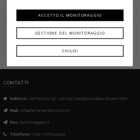
MAGGIORI INFORMAZIONI
ACCETTO IL MONITORAGGIO
Maggiori
Beta
GESTIONE DEL MONITORAGGIO
Informazioni
CHIUDI
CONTATTI
Indirizzo:
Via Mazzini, 52 - 46043 Castiglione delle Stivere (MN)
Mail:
info@ferramentacima.com
Pec:
ferrcima@pec.it
Telefono:
(+39) 0376 943911