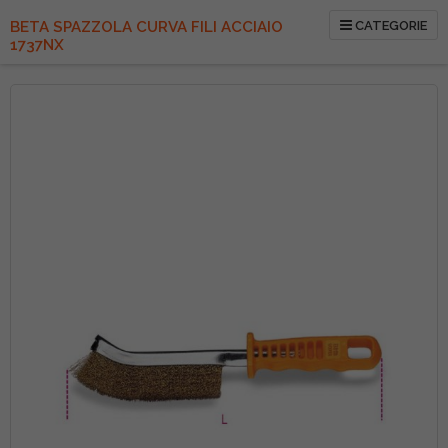
BETA SPAZZOLA CURVA FILI ACCIAIO
CATEGORIE
1737NX
Vai
alla
fine
della
galleria
di
immagini