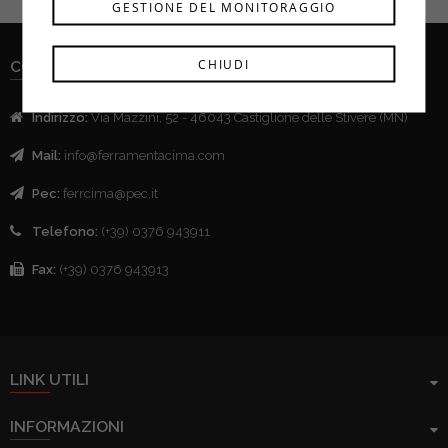
GESTIONE DEL MONITORAGGIO
CHIUDI
CONTATTI
Indirizzo:
Via Mazzini, 52 - 46043 Castiglione delle Stivere (MN)
Mail:
info@ferramentacima.com
Pec:
ferrcima@pec.it
Telefono:
(+39) 0376 943911
Fax:
(+39) 0376 943913
LINK UTILI
INFORMAZIONI