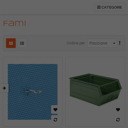
CATEGORIE
tti
Fami
Ordina per
etto
etto