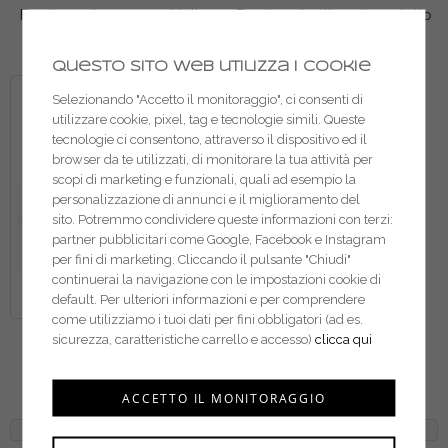
Fami gancio con occhiello
Fami contenitore in metallo
FBG39700199
FLS89010002
Questo sito web utilizza i cookie
Selezionando "Accetto il monitoraggio", ci consenti di
utilizzare cookie, pixel, tag e tecnologie simili. Queste
tecnologie ci consentono, attraverso il dispositivo ed il
browser da te utilizzati, di monitorare la tua attività per
scopi di marketing e funzionali, quali ad esempio la
personalizzazione di annunci e il miglioramento del
sito. Potremmo condividere queste informazioni con terzi:
partner pubblicitari come Google, Facebook e Instagram
per fini di marketing. Cliccando il pulsante "Chiudi"
continuerai la navigazione con le impostazioni cookie di
default. Per ulteriori informazioni e per comprendere
come utilizziamo i tuoi dati per fini obbligatori (ad es.
Fami contenitore in
sicurezza, caratteristiche carrello e accesso)
clicca qui
polipropilene Picking Box
FAXPBC001A05401
ACCETTO IL MONITORAGGIO