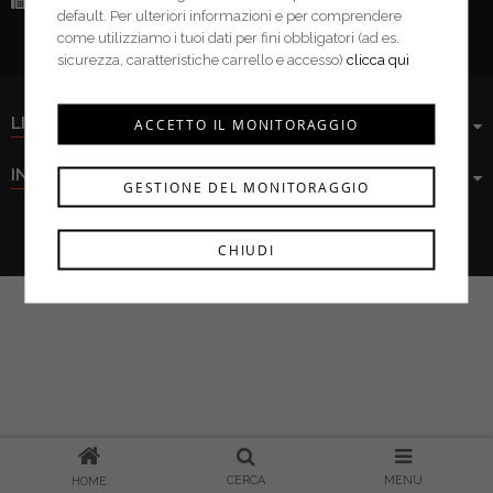
Fax:
(+39) 0376 943913
default. Per ulteriori informazioni e per comprendere
come utilizziamo i tuoi dati per fini obbligatori (ad es.
sicurezza, caratteristiche carrello e accesso)
clicca qui
LINK UTILI
ACCETTO IL MONITORAGGIO
INFORMAZIONI
GESTIONE DEL MONITORAGGIO
Ferramenta Cima s.r.l. © 2021
CHIUDI
CERCA
MENU
HOME