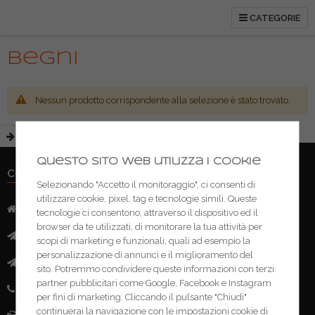
CATEGORIE
Begni
Nessun prodotto corrispondente alla selezione è stato trovato.
Questo sito web utilizza i cookie
CONTATTI
Selezionando "Accetto il monitoraggio", ci consenti di
utilizzare cookie, pixel, tag e tecnologie simili. Queste
Indirizzo:
Via Mazzini, 52 - 46043 Castiglione delle Stivere (MN)
tecnologie ci consentono, attraverso il dispositivo ed il
browser da te utilizzati, di monitorare la tua attività per
Mail:
info@ferramentacima.com
scopi di marketing e funzionali, quali ad esempio la
personalizzazione di annunci e il miglioramento del
Pec:
ferrcima@pec.it
sito. Potremmo condividere queste informazioni con terzi:
partner pubblicitari come Google, Facebook e Instagram
Telefono:
(+39) 0376 943911
per fini di marketing. Cliccando il pulsante "Chiudi"
continuerai la navigazione con le impostazioni cookie di