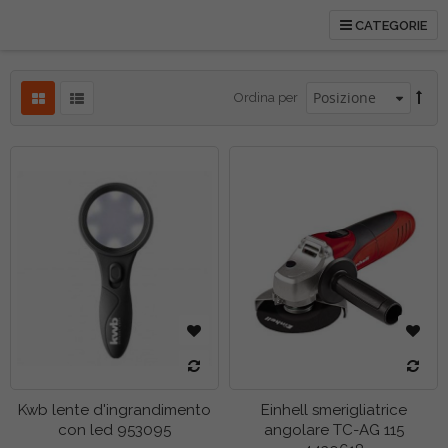
CATEGORIE
tti
Ordina per
etto
Kwb lente d'ingrandimento
Einhell smerigliatrice
con led 953095
angolare TC-AG 115