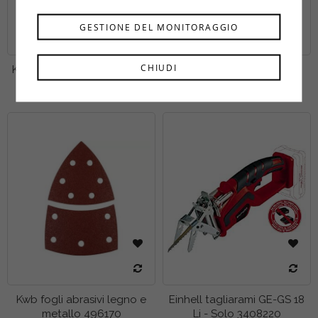
GESTIONE DEL MONITORAGGIO
CHIUDI
Kwb lame per seghetto per
Kwb snodo angolare 90°
legno HCS 610225
118100
Kwb fogli abrasivi legno e
Einhell tagliarami GE-GS 18
metallo 496170
Li - Solo 3408220