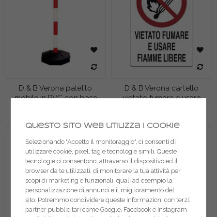
D & B Verona paletto
D & B Verona cartello
mobile in PVC con base
vietato fumare e usare
riempibile
fiamme P0034400
Questo sito web utilizza i cookie
Selezionando "Accetto il monitoraggio", ci consenti di
utilizzare cookie, pixel, tag e tecnologie simili. Queste
tecnologie ci consentono, attraverso il dispositivo ed il
browser da te utilizzati, di monitorare la tua attività per
scopi di marketing e funzionali, quali ad esempio la
personalizzazione di annunci e il miglioramento del
sito. Potremmo condividere queste informazioni con terzi:
partner pubblicitari come Google, Facebook e Instagram