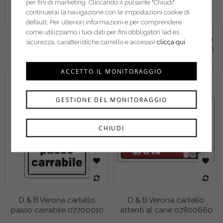
per fini di marketing. Cliccando il pulsante "Chiudi"
continuerai la navigazione con le impostazioni cookie di
default. Per ulteriori informazioni e per comprendere
come utilizziamo i tuoi dati per fini obbligatori (ad es.
D & B Verona cartello
D & B Verona cartello area
sicurezza, caratteristiche carrello e accesso)
clicca qui
vietato fumare P0024720
videosorvegliata 04104310
ACCETTO IL MONITORAGGIO
GESTIONE DEL MONITORAGGIO
CHIUDI
D & B Verona cartello
D & B Verona cartello
passo carrabile 07700010
attenti al cane 07800660