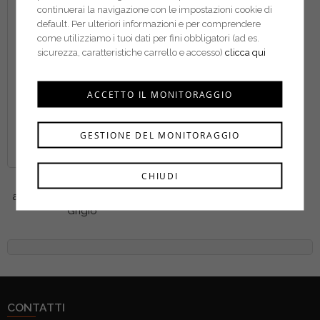
continuerai la navigazione con le impostazioni cookie di
default. Per ulteriori informazioni e per comprendere
come utilizziamo i tuoi dati per fini obbligatori (ad es.
sicurezza, caratteristiche carrello e accesso)
clicca qui
ACCETTO IL MONITORAGGIO
GESTIONE DEL MONITORAGGIO
CHIUDI
Garsport scarpe
antinfortunistiche Cairo S1P
Grigio
CONTATTI