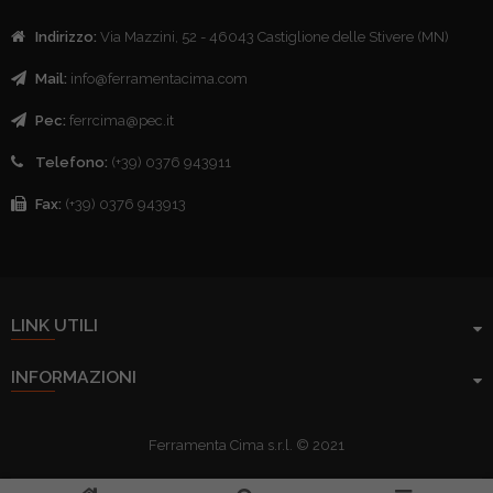
Indirizzo:
Via Mazzini, 52 - 46043 Castiglione delle Stivere (MN)
Mail:
info@ferramentacima.com
Pec:
ferrcima@pec.it
Telefono:
(+39) 0376 943911
Fax:
(+39) 0376 943913
LINK UTILI
INFORMAZIONI
Ferramenta Cima s.r.l. © 2021