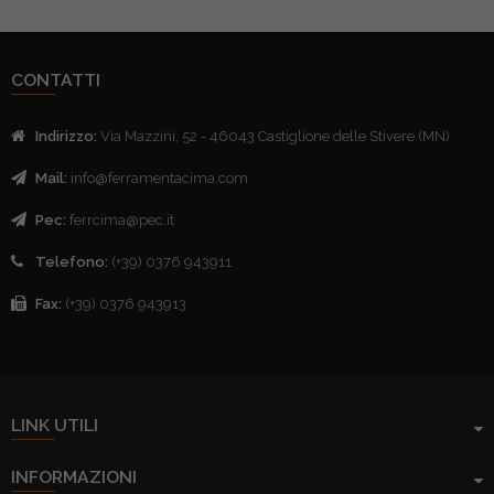
tti
etto
tti
etto
CONTATTI
tti
etto
Indirizzo:
Via Mazzini, 52 - 46043 Castiglione delle Stivere (MN)
tti
tti
Mail:
info@ferramentacima.com
tti
etto
Pec:
ferrcima@pec.it
tti
etto
Telefono:
(+39) 0376 943911
tti
Fax:
(+39) 0376 943913
etto
etto
etto
LINK UTILI
etto
INFORMAZIONI