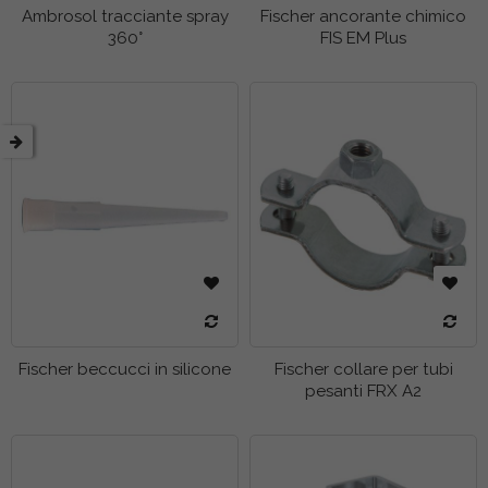
Ambrosol tracciante spray
Fischer ancorante chimico
tti
360°
FIS EM Plus
tti
tti
tti
tti
tti
tti
tti
tti
tti
tti
tti
tti
tti
Fischer beccucci in silicone
Fischer collare per tubi
tti
tti
pesanti FRX A2
tti
tti
tti
etto
tti
tti