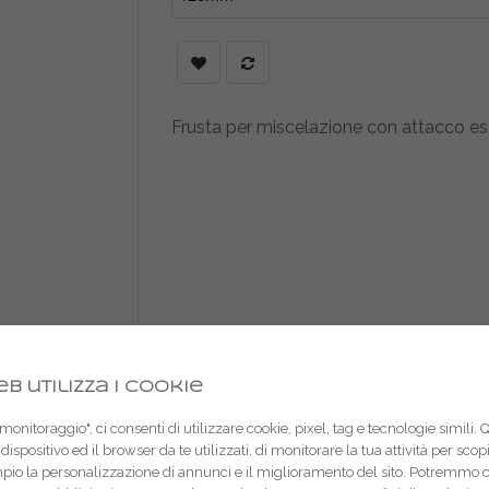
Frusta per miscelazione con attacco 
b utilizza i cookie
onitoraggio", ci consenti di utilizzare cookie, pixel, tag e tecnologie simili. 
dispositivo ed il browser da te utilizzati, di monitorare la tua attività per sco
mpio la personalizzazione di annunci e il miglioramento del sito. Potremmo 