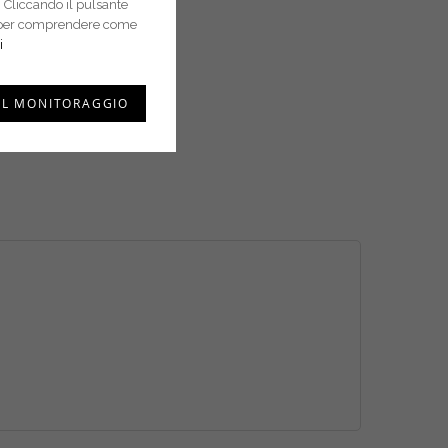
 Cliccando il pulsante
i e per comprendere come
i
IL MONITORAGGIO