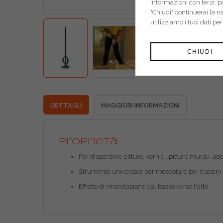
informazioni con terzi: 
"Chiudi" continuerai la 
utilizziamo i tuoi dati pe
CHIUDI
DETTAGLI
MAGGIORI INFORMAZIONI
Proprietà
Per disperdere pitture, vernici, pitture murali, ade
Strumento universale per mescolare per trapan
Effetto di miscelazione dal basso verso l'alto.