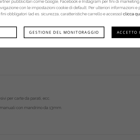
partner pubblicitari come Google, Facebook e Instagram per fini di marketing.
navigazione con le impostazioni cookie di default. Per ulteriori informazion
r fini obbligatori (ad es. sicurezza, caratteristiche carrello e accesso)
clicca qu
GESTIONE DEL MONITORAGGIO
ACCETTO 
sivi per carte da parati, ecc.
i manuali con mandrino da 13mm.