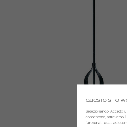
Questo sito we
Selezionando "Accetto il m
consentono, attraverso il 
funzionali, quali ad ese