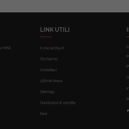
LINK UTILI
F
re (MN)
Il mio account
P
Chi Siamo
P
Contattaci
C
Ultime News
I
Sitemap
P
Condizioni di vendita
Resi