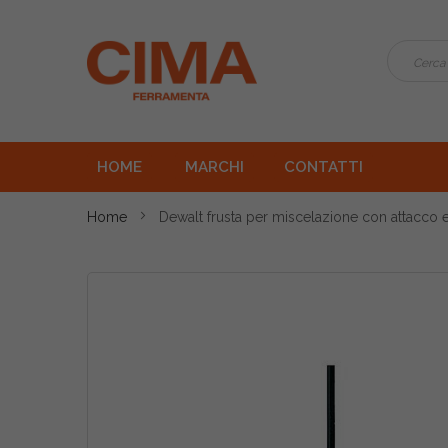
HOME
MARCHI
CONTATTI
Home
Dewalt frusta per miscelazione con attacc
Vai
alla
fine
della
galleria
di
immagini