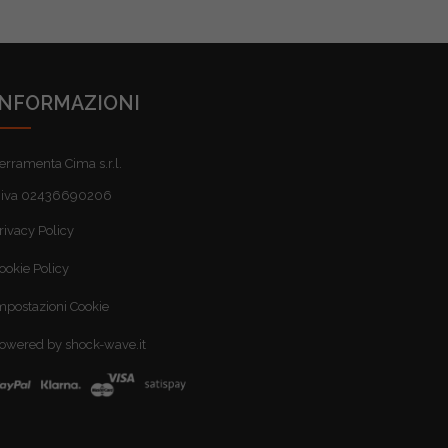
INFORMAZIONI
erramenta Cima s.r.l.
.iva 02436690206
rivacy Policy
ookie Policy
mpostazioni Cookie
owered by shock-wave.it