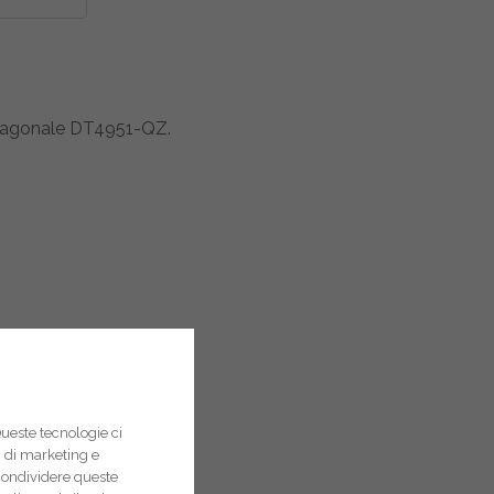
esagonale DT4951-QZ.
Queste tecnologie ci
pi di marketing e
condividere queste