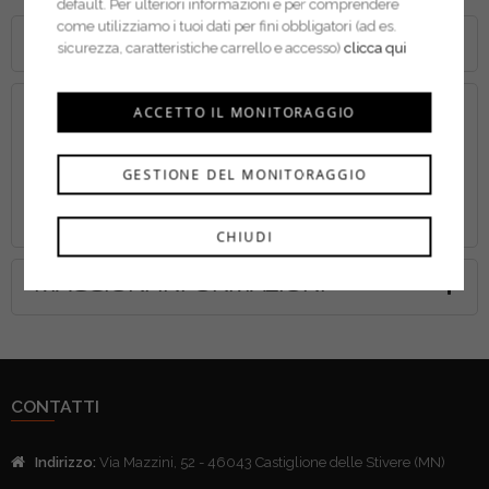
default. Per ulteriori informazioni e per comprendere
come utilizziamo i tuoi dati per fini obbligatori (ad es.
DETTAGLI
sicurezza, caratteristiche carrello e accesso)
clicca qui
ACCETTO IL MONITORAGGIO
Proprietà
Tagli a filo pavimento in legno, legno con chiodi, plastica e
GESTIONE DEL MONITORAGGIO
cartongesso.
CHIUDI
MAGGIORI INFORMAZIONI
CONTATTI
Indirizzo:
Via Mazzini, 52 - 46043 Castiglione delle Stivere (MN)