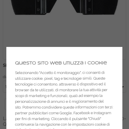
Dewalt lama per tagli a filo DT20710-QZ
Vai
Questo sito web utilizza i cookie
SKU
39691-7622
all'inizio
Selezionando "Accetto il monitoraggio", ci consenti di
della
diametro
utilizzare cookie, pixel, tag e tecnologie simili. Queste
galleria
tecnologie ci consentono, attraverso il dispositivo ed il
di
browser da te utilizzati, di monitorare la tua attività per
immagini
scopi di marketing e funzionali, quali ad esempio la
personalizzazione di annunci e il miglioramento del
sito. Potremmo condividere queste informazioni con terzi:
partner pubblicitari come Google, Facebook e Instagram
Lama per tagli a filo (per utensile multifunzione) DT20710-
per fini di marketing. Cliccando il pulsante "Chiudi"
QZ.
continuerai la navigazione con le impostazioni cookie di