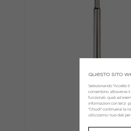
Questo sito we
Selezionando "Accetto il m
consentono, attraverso il 
funzionali, quali ad ese
informazioni con terzi: 
"Chiudi" continuerai la 
utilizziamo i tuoi dati pe