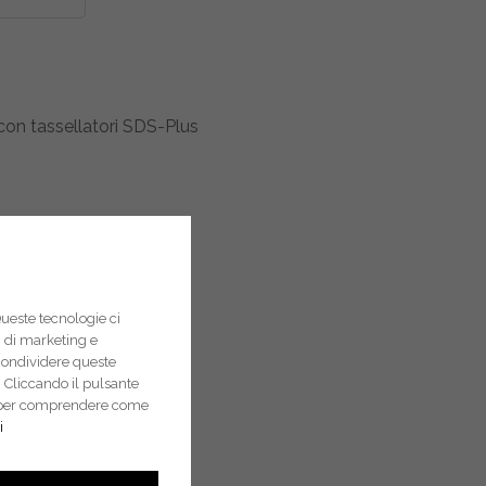
on tassellatori SDS-Plus
Queste tecnologie ci
pi di marketing e
condividere queste
 Cliccando il pulsante
i e per comprendere come
i