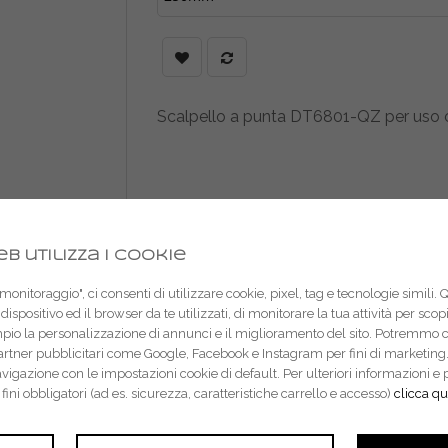
Scalpello a punta DT6801-QZ per uso c
b utilizza i cookie
onitoraggio", ci consenti di utilizzare cookie, pixel, tag e tecnologie simili. 
dispositivo ed il browser da te utilizzati, di monitorare la tua attività per sco
mpio la personalizzazione di annunci e il miglioramento del sito. Potremmo 
partner pubblicitari come Google, Facebook e Instagram per fini di marketing.
navigazione con le impostazioni cookie di default. Per ulteriori informazion
r fini obbligatori (ad es. sicurezza, caratteristiche carrello e accesso)
clicca qu