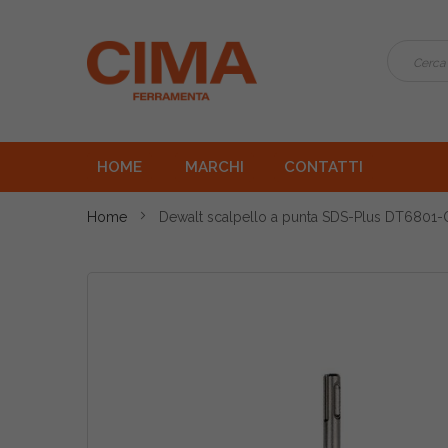
HOME
MARCHI
CONTATTI
Home
Dewalt scalpello a punta SDS-Plus DT6801
Vai
alla
fine
della
galleria
di
immagini