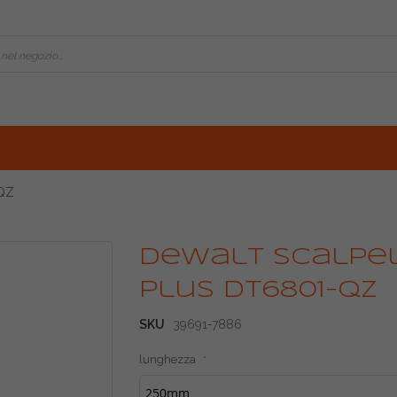
-QZ
Vai
Dewalt scalpel
all'inizio
della
Plus DT6801-QZ
galleria
di
SKU
39691-7886
immagini
lunghezza