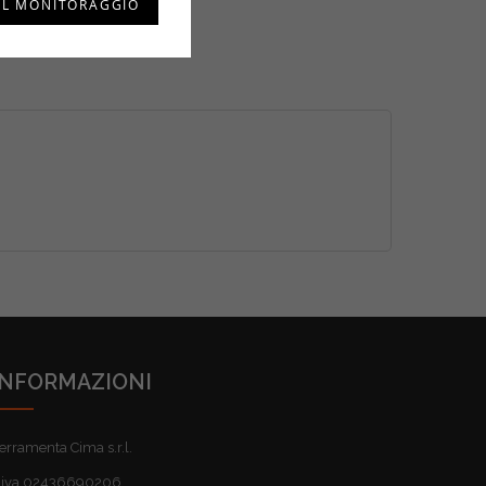
IL MONITORAGGIO
INFORMAZIONI
erramenta Cima s.r.l.
.iva 02436690206