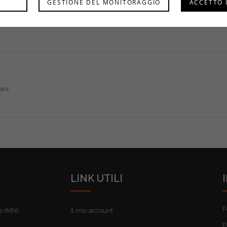
GESTIONE DEL MONITORAGGIO
ACCETTO 
ani.
LINK UTILI
F
re (MN)
Il mio account
P