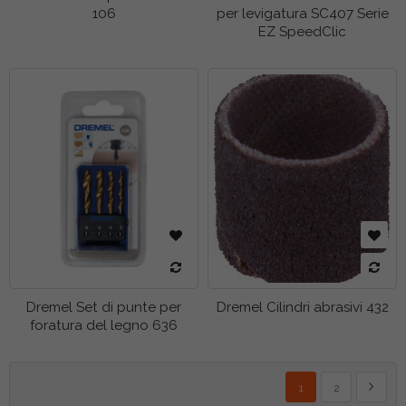
106
per levigatura SC407 Serie
EZ SpeedClic
Dremel Set di punte per
Dremel Cilindri abrasivi 432
foratura del legno 636
Pagina
Attualmente stai legg
Pagina
Pagina
Succes
1
2