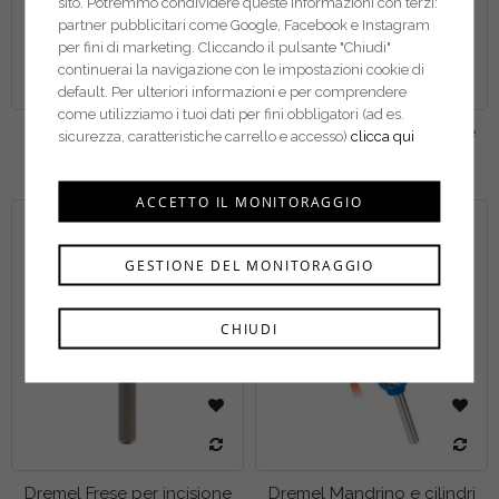
sito. Potremmo condividere queste informazioni con terzi:
partner pubblicitari come Google, Facebook e Instagram
per fini di marketing. Cliccando il pulsante "Chiudi"
continuerai la navigazione con le impostazioni cookie di
default. Per ulteriori informazioni e per comprendere
come utilizziamo i tuoi dati per fini obbligatori (ad es.
Dremel Perni 401
Dremel Frese per incisione
sicurezza, caratteristiche carrello e accesso)
clicca qui
108
ACCETTO IL MONITORAGGIO
GESTIONE DEL MONITORAGGIO
CHIUDI
Dremel Frese per incisione
Dremel Mandrino e cilindri