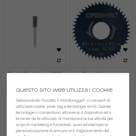
Dremel Fresa legno (HSS)
Dremel Lame per
654
rifilatura/squadratura 546
Questo sito web utilizza i cookie
Selezionando "Accetto il monitoraggio", ci consenti di
utilizzare cookie, pixel, tag e tecnologie simili. Queste
tecnologie ci consentono, attraverso il dispositivo ed il
browser da te utilizzati, di monitorare la tua attività per
scopi di marketing e funzionali, quali ad esempio la
personalizzazione di annunci e il miglioramento del