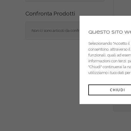
Confronta Prodotti
Non ci sono articoli da confrontare.
Questo sito we
Selezionando "Accetto il m
consentono, attraverso il 
funzionali, quali ad ese
informazioni con terzi: 
"Chiudi" continuerai la 
utilizziamo i tuoi dati pe
Lavo
CHIUDI