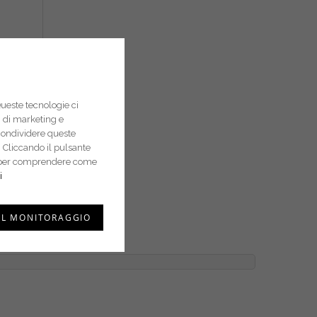
Queste tecnologie ci
pi di marketing e
condividere queste
 Cliccando il pulsante
i e per comprendere come
i
er uso
IL MONITORAGGIO
apido