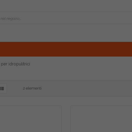
per idropulitrici
2
elementi