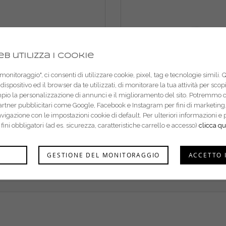
b utilizza i cookie
onitoraggio", ci consenti di utilizzare cookie, pixel, tag e tecnologie simili. 
dispositivo ed il browser da te utilizzati, di monitorare la tua attività per sco
mpio la personalizzazione di annunci e il miglioramento del sito. Potremmo 
partner pubblicitari come Google, Facebook e Instagram per fini di marketing.
navigazione con le impostazioni cookie di default. Per ulteriori informazion
r fini obbligatori (ad es. sicurezza, caratteristiche carrello e accesso)
clicca qu
r adattatore universale K
Lavor sonda spurgatubi p
GESTIONE DEL MONITORAGGIO
ACCETTO 
domestico con attacco r