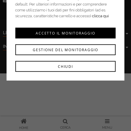
Fax:
(+39) 0376 943913
default. Per ulteriori informazioni e per comprendere
come utilizziamo i tuoi dati per fini obbligatori (ad es.
sicurezza, caratteristiche carrello e accesso)
clicca qui
LINK UTILI
ACCETTO IL MONITORAGGIO
INFORMAZIONI
GESTIONE DEL MONITORAGGIO
Ferramenta Cima s.r.l. © 2021
CHIUDI
CERCA
MENU
HOME