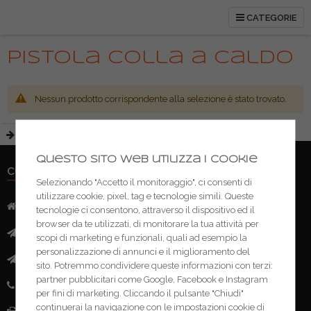
CATEGORIE
Pistola colla a caldo
Nessun prodotto corrispondente alla selezione è stato trovato.
Questo sito web utilizza i cookie
CONTATTI
Selezionando "Accetto il monitoraggio", ci consenti di
utilizzare cookie, pixel, tag e tecnologie simili. Queste
Indirizzo:
Via Mazzini, 52 - 46043 Castiglione delle Stivere (MN)
tecnologie ci consentono, attraverso il dispositivo ed il
browser da te utilizzati, di monitorare la tua attività per
Mail:
info@ferramentacima.com
scopi di marketing e funzionali, quali ad esempio la
personalizzazione di annunci e il miglioramento del
Pec:
ferrcima@pec.it
sito. Potremmo condividere queste informazioni con terzi:
partner pubblicitari come Google, Facebook e Instagram
Telefono:
(+39) 0376 943911
per fini di marketing. Cliccando il pulsante "Chiudi"
continuerai la navigazione con le impostazioni cookie di