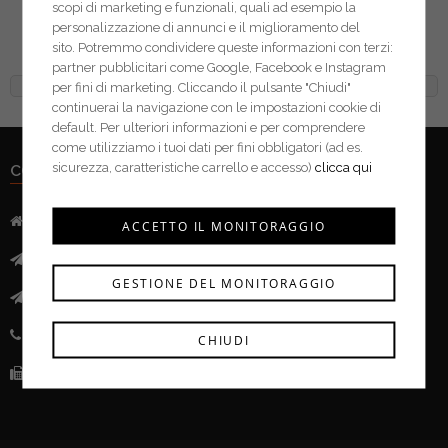
scopi di marketing e funzionali, quali ad esempio la
Stanley misuratore di
personalizzazione di annunci e il miglioramento del
umidità 0-77-030
sito. Potremmo condividere queste informazioni con terzi:
partner pubblicitari come Google, Facebook e Instagram
per fini di marketing. Cliccando il pulsante "Chiudi"
continuerai la navigazione con le impostazioni cookie di
default. Per ulteriori informazioni e per comprendere
come utilizziamo i tuoi dati per fini obbligatori (ad es.
sicurezza, caratteristiche carrello e accesso)
clicca qui
CONTATTI
Indirizzo:
Via Mazzini, 52 - 46043 Castiglione delle Stivere (MN)
ACCETTO IL MONITORAGGIO
Mail:
info@ferramentacima.com
GESTIONE DEL MONITORAGGIO
Pec:
ferrcima@pec.it
Telefono:
(+39) 0376 943911
CHIUDI
Fax:
(+39) 0376 943913