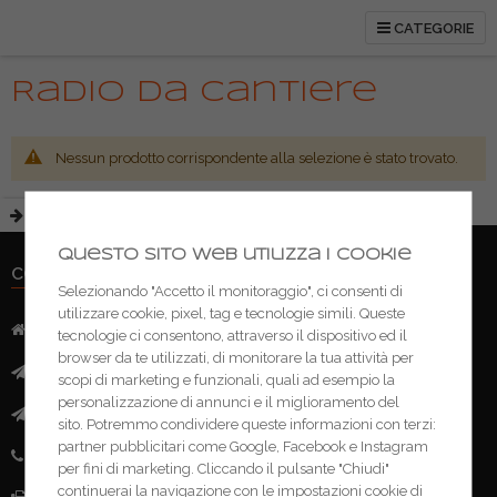
CATEGORIE
Radio da cantiere
Nessun prodotto corrispondente alla selezione è stato trovato.
Questo sito web utilizza i cookie
CONTATTI
Selezionando "Accetto il monitoraggio", ci consenti di
utilizzare cookie, pixel, tag e tecnologie simili. Queste
Indirizzo:
Via Mazzini, 52 - 46043 Castiglione delle Stivere (MN)
tecnologie ci consentono, attraverso il dispositivo ed il
browser da te utilizzati, di monitorare la tua attività per
Mail:
info@ferramentacima.com
scopi di marketing e funzionali, quali ad esempio la
personalizzazione di annunci e il miglioramento del
Pec:
ferrcima@pec.it
sito. Potremmo condividere queste informazioni con terzi:
partner pubblicitari come Google, Facebook e Instagram
Telefono:
(+39) 0376 943911
per fini di marketing. Cliccando il pulsante "Chiudi"
continuerai la navigazione con le impostazioni cookie di