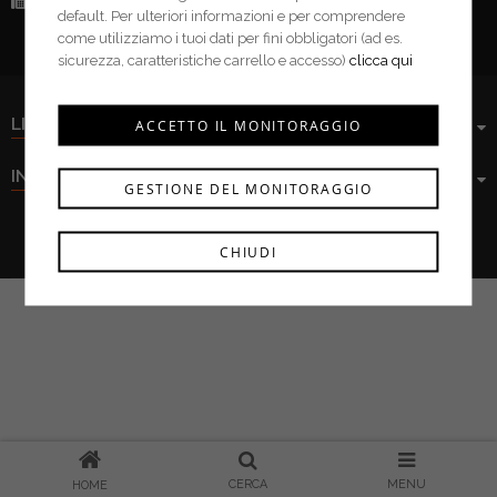
Fax:
(+39) 0376 943913
default. Per ulteriori informazioni e per comprendere
come utilizziamo i tuoi dati per fini obbligatori (ad es.
sicurezza, caratteristiche carrello e accesso)
clicca qui
LINK UTILI
ACCETTO IL MONITORAGGIO
INFORMAZIONI
GESTIONE DEL MONITORAGGIO
Ferramenta Cima s.r.l. © 2021
CHIUDI
CERCA
MENU
HOME