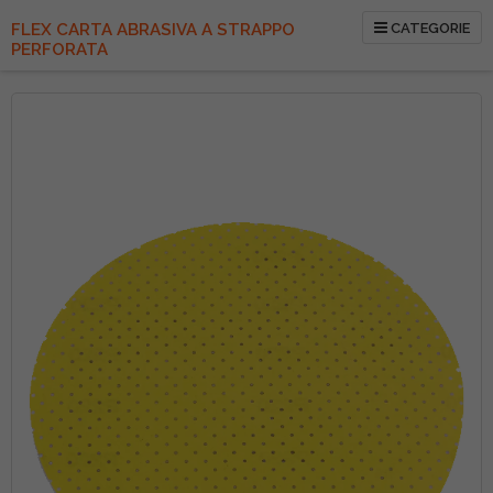
FLEX CARTA ABRASIVA A STRAPPO
CATEGORIE
PERFORATA
Vai
alla
fine
della
galleria
di
immagini