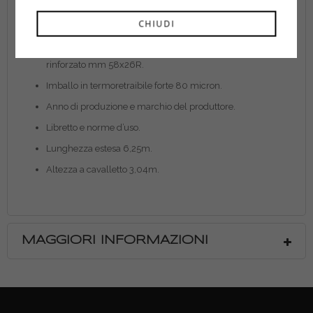
Arresto tronchi a sfilo mediante ganci in acciaio rivestiti in
CHIUDI
nylon.
Modelli 1970/18-20-22-24R dotati di profilo montante
rinforzato mm 58x26R.
Imballo in termoretraibile forte 80 micron.
Anno di produzione e marchio del produttore.
Libretto e norme d’uso.
Lunghezza estesa 6,25m.
Altezza a cavalletto 3,04m.
MAGGIORI INFORMAZIONI