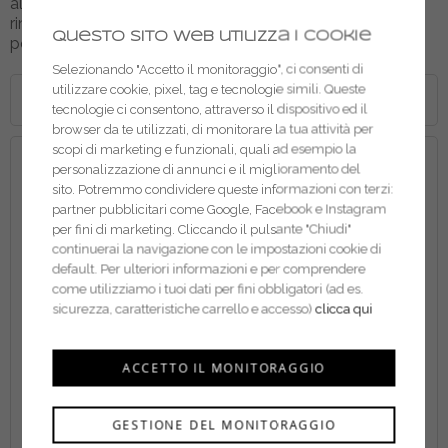
allo stesso tempo si ripone in poco spazio. Versione
rinforzata, il massimo della robustezza anche nelle
Questo sito web utilizza i cookie
posizioni più critiche.
Selezionando "Accetto il monitoraggio", ci consenti di
utilizzare cookie, pixel, tag e tecnologie simili. Queste
DETTAGLI
tecnologie ci consentono, attraverso il dispositivo ed il
browser da te utilizzati, di monitorare la tua attività per
scopi di marketing e funzionali, quali ad esempio la
personalizzazione di annunci e il miglioramento del
Proprietà
sito. Potremmo condividere queste informazioni con terzi:
Scala multiposizione completamente ripiegabile.
partner pubblicitari come Google, Facebook e Instagram
per fini di marketing. Cliccando il pulsante "Chiudi"
Piolo quadrato mm 30x30 antiscivolo collegato al montante
continuerai la navigazione con le impostazioni cookie di
con bordatura, interna ed esterna.
default. Per ulteriori informazioni e per comprendere
Gradini esterni in profilo estruso dedicato a spessore
come utilizziamo i tuoi dati per fini obbligatori (ad es.
maggiorato per una saldatura super resistente.
sicurezza, caratteristiche carrello e accesso)
clicca qui
Cerniera in fusione di alluminio a posizionamento rapido.
Tappi di protezione gradini esterni anti-distacco.
ACCETTO IL MONITORAGGIO
Passo dei gradini ridotto a 28cm e inclinazione di 71° ideata
per offrire il massimo confort durante la salita.
GESTIONE DEL MONITORAGGIO
Larghezza interna scala maggiorata a 33cm.