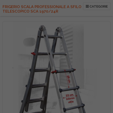
FRIGERIO SCALA PROFESSIONALE A SFILO
CATEGORIE
TELESCOPICO SCA 1970/24R
Vai
alla
fine
della
galleria
di
immagini