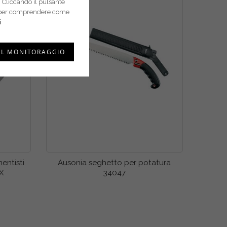
 Cliccando il pulsante
i e per comprendere come
i
IL MONITORAGGIO
entisti
Ausonia seghetto per potatura
OX
34047