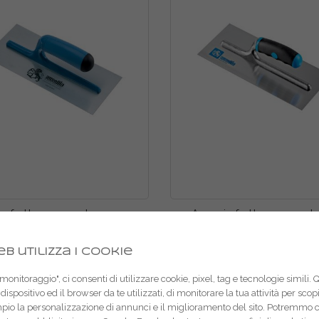
a frattazzo per stucco con
Ausonia frattazzo per s
nico in plastica 42002
FUSION 42005
b utilizza i cookie
onitoraggio", ci consenti di utilizzare cookie, pixel, tag e tecnologie simili. 
dispositivo ed il browser da te utilizzati, di monitorare la tua attività per sco
mpio la personalizzazione di annunci e il miglioramento del sito. Potremmo 