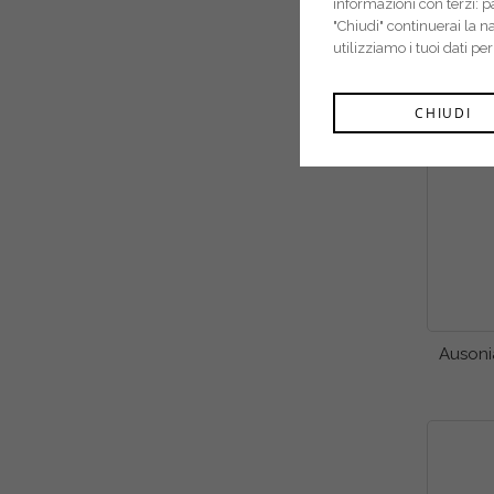
informazioni con terzi: 
"Chiudi" continuerai la 
utilizziamo i tuoi dati pe
CHIUDI
Ausoni