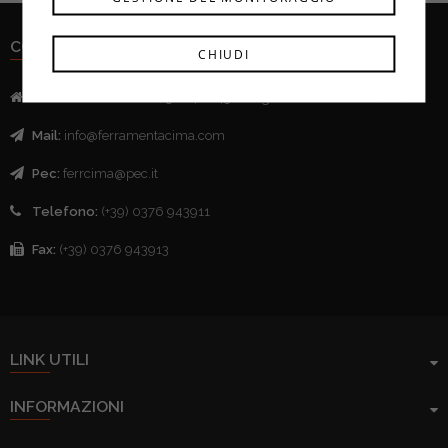
CONTATTI
CHIUDI
Indirizzo:
Via Mazzini, 52 - 46043 Castiglione delle Stivere (MN)
Mail:
info@ferramentacima.com
Pec:
ferrcima@pec.it
Telefono:
(+39) 0376 943911
Fax:
(+39) 0376 943913
LINK UTILI
INFORMAZIONI