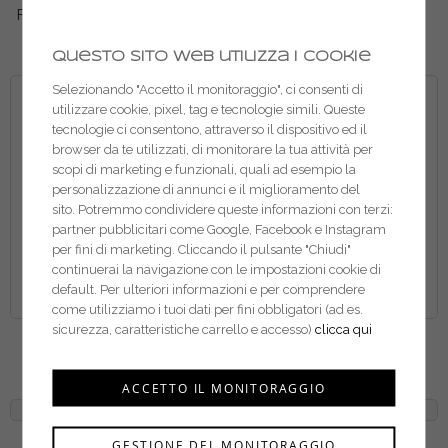
Fischer Sigillante refrattario
Fischer Silicone edilizia-
SR
lattoneria neutro SBM
Questo sito web utilizza i cookie
Selezionando "Accetto il monitoraggio", ci consenti di
utilizzare cookie, pixel, tag e tecnologie simili. Queste
tecnologie ci consentono, attraverso il dispositivo ed il
browser da te utilizzati, di monitorare la tua attività per
scopi di marketing e funzionali, quali ad esempio la
personalizzazione di annunci e il miglioramento del
sito. Potremmo condividere queste informazioni con terzi:
partner pubblicitari come Google, Facebook e Instagram
per fini di marketing. Cliccando il pulsante "Chiudi"
continuerai la navigazione con le impostazioni cookie di
default. Per ulteriori informazioni e per comprendere
come utilizziamo i tuoi dati per fini obbligatori (ad es.
sicurezza, caratteristiche carrello e accesso)
clicca qui
Fischer Sigillante
Fischer Silicone acetico
bituminoso SB
multiuso SAM
ACCETTO IL MONITORAGGIO
GESTIONE DEL MONITORAGGIO