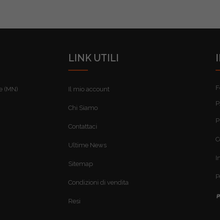
LINK UTILI
F
re (MN)
Il mio account
P
Chi Siamo
P
Contattaci
C
Ultime News
I
Sitemap
P
Condizioni di vendita
Resi