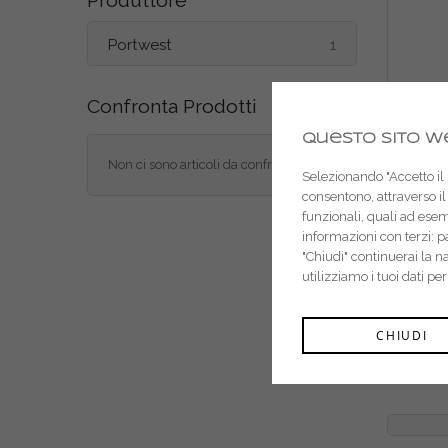
Produttore
oggetto
Portwest
1
Confronta Prodotti
Questo sito we
Non ci sono articoli da confrontare.
Selezionando "Accetto il m
consentono, attraverso il 
funzionali, quali ad ese
informazioni con terzi: 
"Chiudi" continuerai la 
utilizziamo i tuoi dati pe
CHIUDI
Portwe