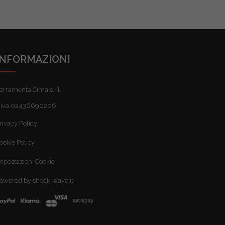
INFORMAZIONI
erramenta Cima s.r.l.
.iva 02436690206
rivacy Policy
ookie Policy
mpostazioni Cookie
owered by shock-wave.it