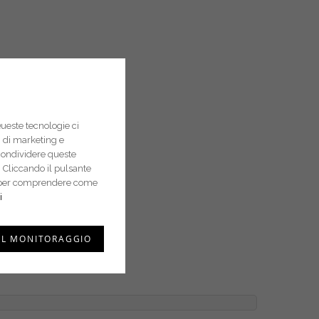
Queste tecnologie ci
pi di marketing e
condividere queste
 Cliccando il pulsante
i e per comprendere come
i
IL MONITORAGGIO