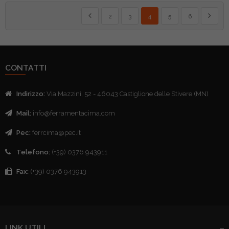
Pagina
Pagina
Pagina
Pagina
Attualmente stai leggendo la
Pagina
Pagina
Pagina
Precedente
Succes
2
3
4
5
6
CONTATTI
Indirizzo:
Via Mazzini, 52 - 46043 Castiglione delle Stivere (MN)
Mail:
info@ferramentacima.com
Pec:
ferrcima@pec.it
Telefono:
(+39) 0376 943911
Fax:
(+39) 0376 943913
LINK UTILI