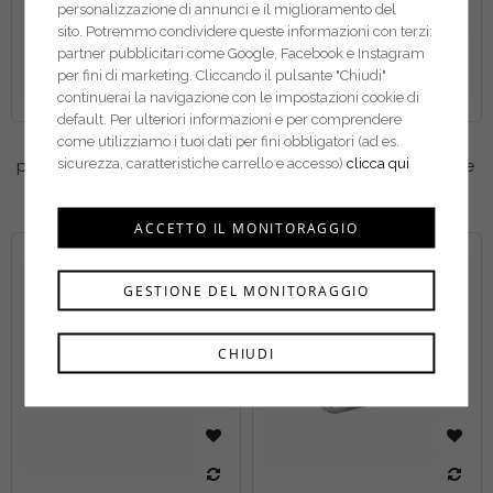
personalizzazione di annunci e il miglioramento del
sito. Potremmo condividere queste informazioni con terzi:
partner pubblicitari come Google, Facebook e Instagram
per fini di marketing. Cliccando il pulsante "Chiudi"
continuerai la navigazione con le impostazioni cookie di
default. Per ulteriori informazioni e per comprendere
come utilizziamo i tuoi dati per fini obbligatori (ad es.
Usag pinze a becchi diritti
Usag tronchesi a grande
sicurezza, caratteristiche carrello e accesso)
clicca qui
per anelli elastici esterni 128
effetto tagliente diagonale
N
188 AX
ACCETTO IL MONITORAGGIO
GESTIONE DEL MONITORAGGIO
CHIUDI