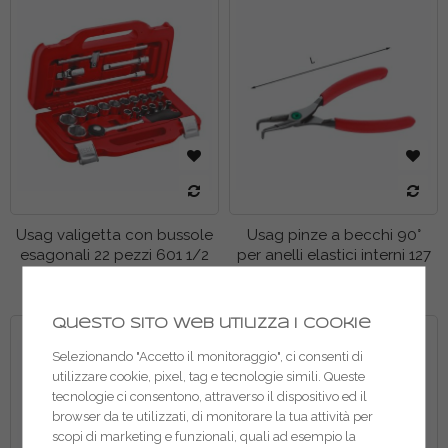
Usag valigetta con bussole
Usag pinze a becchi 90°
esagonali 22 pezzi 601 1/2
per anelli elastici interni 127
J22
PN
Questo sito web utilizza i cookie
Selezionando "Accetto il monitoraggio", ci consenti di
utilizzare cookie, pixel, tag e tecnologie simili. Queste
tecnologie ci consentono, attraverso il dispositivo ed il
browser da te utilizzati, di monitorare la tua attività per
scopi di marketing e funzionali, quali ad esempio la