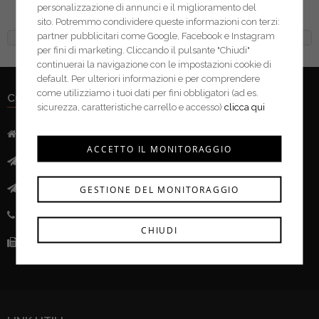
interruttore
domestico
personalizzazione di annunci e il miglioramento del
sito. Potremmo condividere queste informazioni con terzi:
partner pubblicitari come Google, Facebook e Instagram
per fini di marketing. Cliccando il pulsante "Chiudi"
continuerai la navigazione con le impostazioni cookie di
default. Per ulteriori informazioni e per comprendere
come utilizziamo i tuoi dati per fini obbligatori (ad es.
CONTATTI
sicurezza, caratteristiche carrello e accesso)
clicca qui
Indirizzo:
Via Mazzini, 52 - 46043 Castiglione delle Stivere (MN)
ACCETTO IL MONITORAGGIO
Mail:
info@ferramentacima.com
Pec:
ferrcima@pec.it
GESTIONE DEL MONITORAGGIO
Telefono:
(+39) 0376 943911
CHIUDI
Fax:
(+39) 0376 943913