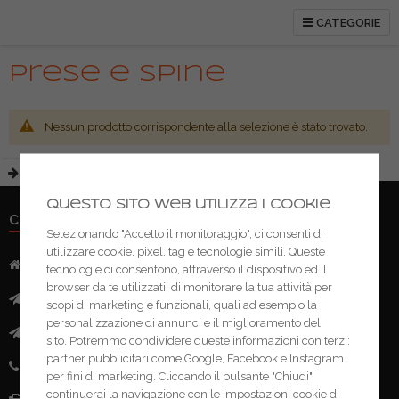
CATEGORIE
Prese e spine
Nessun prodotto corrispondente alla selezione è stato trovato.
Questo sito web utilizza i cookie
CONTATTI
Selezionando "Accetto il monitoraggio", ci consenti di
utilizzare cookie, pixel, tag e tecnologie simili. Queste
Indirizzo:
Via Mazzini, 52 - 46043 Castiglione delle Stivere (MN)
tecnologie ci consentono, attraverso il dispositivo ed il
browser da te utilizzati, di monitorare la tua attività per
Mail:
info@ferramentacima.com
scopi di marketing e funzionali, quali ad esempio la
personalizzazione di annunci e il miglioramento del
Pec:
ferrcima@pec.it
sito. Potremmo condividere queste informazioni con terzi:
partner pubblicitari come Google, Facebook e Instagram
Telefono:
(+39) 0376 943911
per fini di marketing. Cliccando il pulsante "Chiudi"
continuerai la navigazione con le impostazioni cookie di