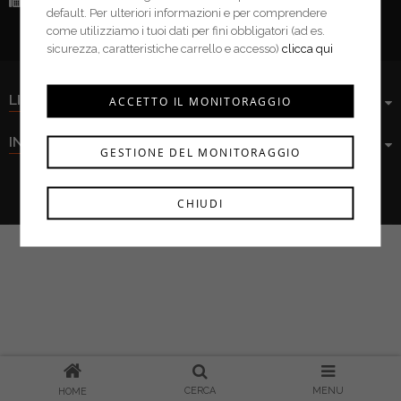
Fax:
(+39) 0376 943913
default. Per ulteriori informazioni e per comprendere
come utilizziamo i tuoi dati per fini obbligatori (ad es.
sicurezza, caratteristiche carrello e accesso)
clicca qui
LINK UTILI
ACCETTO IL MONITORAGGIO
INFORMAZIONI
GESTIONE DEL MONITORAGGIO
Ferramenta Cima s.r.l. © 2021
CHIUDI
CERCA
MENU
HOME