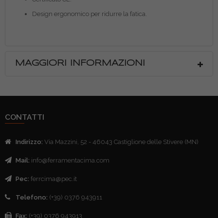
Design ergonomico per ridurre la fatica.
MAGGIORI INFORMAZIONI
CONTATTI
Indirizzo:
Via Mazzini, 52 - 46043 Castiglione delle Stivere (MN)
Mail:
info@ferramentacima.com
Pec:
ferrcima@pec.it
Telefono:
(+39) 0376 943911
Fax:
(+39) 0376 943913