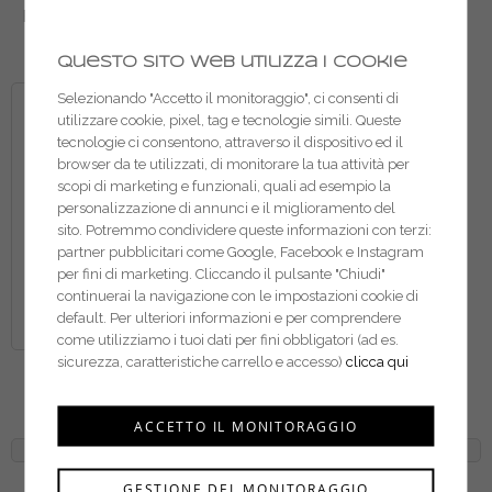
Farmicol grasso al silicone
Farmicol grasso al rame
trasparente GF501
GOLD GREASE L
Questo sito web utilizza i cookie
Selezionando "Accetto il monitoraggio", ci consenti di
utilizzare cookie, pixel, tag e tecnologie simili. Queste
tecnologie ci consentono, attraverso il dispositivo ed il
browser da te utilizzati, di monitorare la tua attività per
scopi di marketing e funzionali, quali ad esempio la
personalizzazione di annunci e il miglioramento del
sito. Potremmo condividere queste informazioni con terzi:
partner pubblicitari come Google, Facebook e Instagram
per fini di marketing. Cliccando il pulsante "Chiudi"
continuerai la navigazione con le impostazioni cookie di
default. Per ulteriori informazioni e per comprendere
come utilizziamo i tuoi dati per fini obbligatori (ad es.
sicurezza, caratteristiche carrello e accesso)
clicca qui
Arexons grasso bianco
spray System TW249
ACCETTO IL MONITORAGGIO
GESTIONE DEL MONITORAGGIO