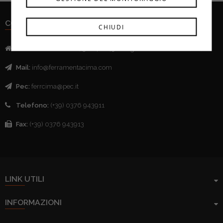
CONTATTI
CHIUDI
Indirizzo:
Via Mazzini, 52 - 46043 Castiglione delle Stivere (MN)
Mail:
info@ferramentacima.com
Pec:
ferrcima@pec.it
Telefono:
(+39) 0376 943911
Fax:
(+39) 0376 943913
LINK UTILI
INFORMAZIONI