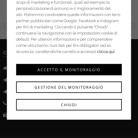
scopi di marketing e funzionali, quali ad esempio la
3M nastro riflettente
personalizzazione di annunci e il miglioramento del
Diamond Grade serie 983
sito. Potremmo condividere queste informazioni con terzi:
partner pubblicitari come Google, Facebook e Instagram
per fini di marketing. Cliccando il pulsante "Chiudi"
continuerai la navigazione con le impostazioni cookie di
default. Per ulteriori informazioni e per comprendere
come utilizziamo i tuoi dati per fini obbligatori (ad es.
sicurezza, caratteristiche carrello e accesso)
clicca qui
CONTATTI
Indirizzo:
Via Mazzini, 52 - 46043 Castiglione delle Stivere (MN)
ACCETTO IL MONITORAGGIO
Mail:
info@ferramentacima.com
GESTIONE DEL MONITORAGGIO
Pec:
ferrcima@pec.it
Telefono:
(+39) 0376 943911
CHIUDI
Fax:
(+39) 0376 943913