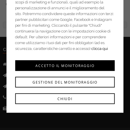
scopi di marketing e funzionali, quali ad esempio la
Carrara dispenser Essentia
personalizzazione di annunci e il miglioramento del
01347
sito. Potremmo condividere queste informazioni con terzi:
partner pubblicitari come Google, Facebook e Instagram
per fini di marketing. Cliccando il pulsante "Chiudi"
continuerai la navigazione con le impostazioni cookie di
default. Per ulteriori informazioni e per comprendere
come utilizziamo i tuoi dati per fini obbligatori (ad es.
sicurezza, caratteristiche carrello e accesso)
clicca qui
CONTATTI
Indirizzo:
Via Mazzini, 52 - 46043 Castiglione delle Stivere (MN)
ACCETTO IL MONITORAGGIO
Mail:
info@ferramentacima.com
GESTIONE DEL MONITORAGGIO
Pec:
ferrcima@pec.it
Telefono:
(+39) 0376 943911
CHIUDI
Fax:
(+39) 0376 943913