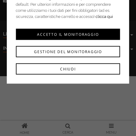
Fax:
(+39) 0376 943913
default. Per ulteriori informazioni e per comprendere
come utilizziamo i tuoi dati per fini obbligatori (ad es.
sicurezza, caratteristiche carrello e accesso)
clicca qui
LINK UTILI
ACCETTO IL MONITORAGGIO
INFORMAZIONI
GESTIONE DEL MONITORAGGIO
Ferramenta Cima s.r.l. © 2021
CHIUDI
CERCA
MENU
HOME