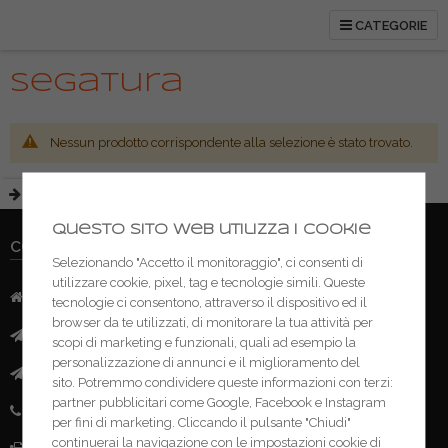
CATEGORIE
Segatura
Nessun prodotto corrispondente alla selezione è stato trovato.
Questo sito web utilizza i cookie
CONTATTI
Selezionando "Accetto il monitoraggio", ci consenti di
utilizzare cookie, pixel, tag e tecnologie simili. Queste
Indirizzo:
Via Mazzini, 52 - 46043 Castiglione delle Stivere (MN)
tecnologie ci consentono, attraverso il dispositivo ed il
browser da te utilizzati, di monitorare la tua attività per
Mail:
info@ferramentacima.com
scopi di marketing e funzionali, quali ad esempio la
personalizzazione di annunci e il miglioramento del
Pec:
ferrcima@pec.it
sito. Potremmo condividere queste informazioni con terzi:
partner pubblicitari come Google, Facebook e Instagram
Telefono:
(+39) 0376 943911
per fini di marketing. Cliccando il pulsante "Chiudi"
continuerai la navigazione con le impostazioni cookie di