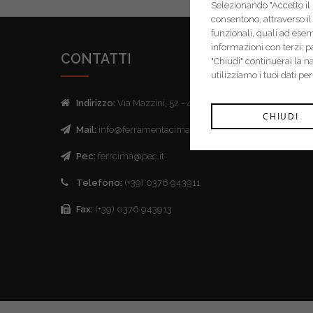
Selezionando "Accetto il m
consentono, attraverso il 
funzionali, quali ad ese
informazioni con terzi: 
CONTATTI
"Chiudi" continuerai la 
utilizziamo i tuoi dati pe
Indirizzo:
Via Mazzini, 52 - 46043 Castiglione delle Stive
CHIUDI
Mail:
info@ferramentacima.com
Pec:
ferrcima@pec.it
Telefono:
(+39) 0376 943911
Fax:
(+39) 0376 943913