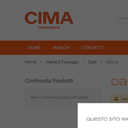
HOME
MARCHI
CONTATTI
Home
Viteria E Fissaggio
Dadi
Ottone
Confronta Prodotti
Da
Non ci sono articoli da confrontare.
Nes
Questo sito we