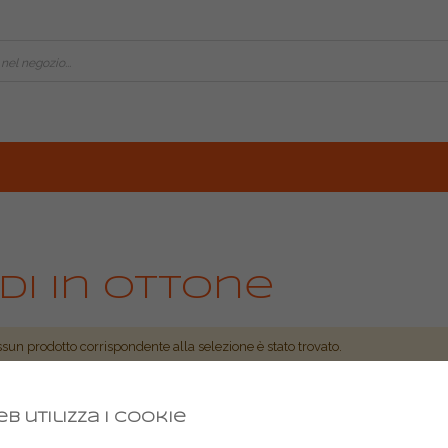
di in ottone
sun prodotto corrispondente alla selezione è stato trovato.
b utilizza i cookie