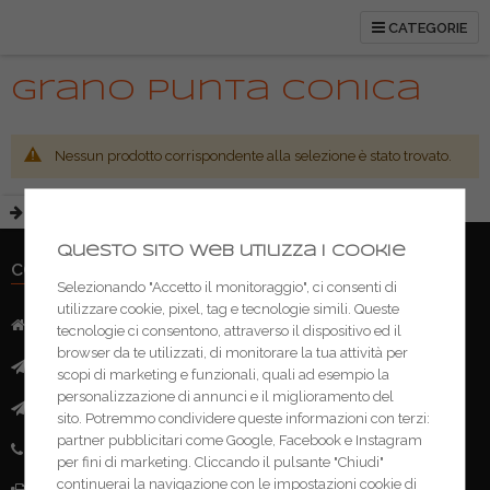
CATEGORIE
Grano punta conica
Nessun prodotto corrispondente alla selezione è stato trovato.
Questo sito web utilizza i cookie
CONTATTI
Selezionando "Accetto il monitoraggio", ci consenti di
utilizzare cookie, pixel, tag e tecnologie simili. Queste
Indirizzo:
Via Mazzini, 52 - 46043 Castiglione delle Stivere (MN)
tecnologie ci consentono, attraverso il dispositivo ed il
browser da te utilizzati, di monitorare la tua attività per
Mail:
info@ferramentacima.com
scopi di marketing e funzionali, quali ad esempio la
personalizzazione di annunci e il miglioramento del
Pec:
ferrcima@pec.it
sito. Potremmo condividere queste informazioni con terzi:
partner pubblicitari come Google, Facebook e Instagram
Telefono:
(+39) 0376 943911
per fini di marketing. Cliccando il pulsante "Chiudi"
continuerai la navigazione con le impostazioni cookie di