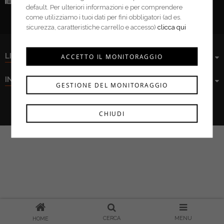
Fax:
(+39) 0376 943913
default. Per ulteriori informazioni e per comprendere
come utilizziamo i tuoi dati per fini obbligatori (ad es.
sicurezza, caratteristiche carrello e accesso)
clicca qui
LINK UTILI
ACCETTO IL MONITORAGGIO
INFORMAZIONI
GESTIONE DEL MONITORAGGIO
Ferramenta Cima s.r.l. © 2021
CHIUDI
CERCA
MENU
HOME