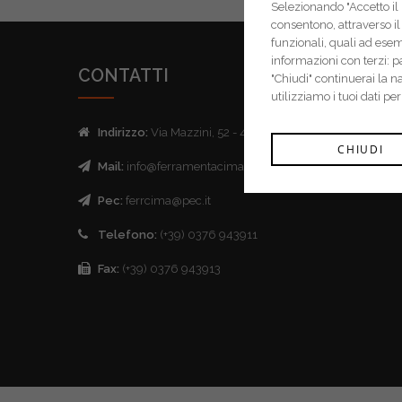
Selezionando "Accetto il m
consentono, attraverso il 
funzionali, quali ad ese
informazioni con terzi: 
CONTATTI
"Chiudi" continuerai la 
utilizziamo i tuoi dati pe
Indirizzo:
Via Mazzini, 52 - 46043 Castiglione delle Stive
CHIUDI
Mail:
info@ferramentacima.com
Pec:
ferrcima@pec.it
Telefono:
(+39) 0376 943911
Fax:
(+39) 0376 943913