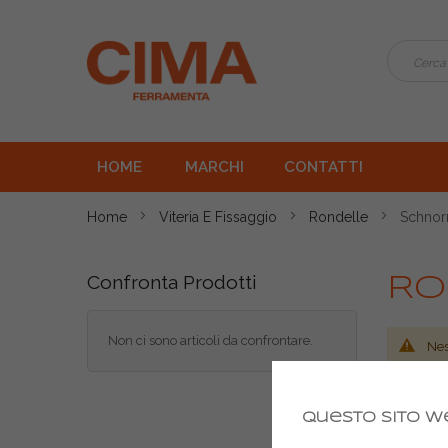
HOME
MARCHI
CONTATTI
Home
Viteria E Fissaggio
Rondelle
Schnor
Confronta Prodotti
Ro
Non ci sono articoli da confrontare.
Nes
Questo sito we