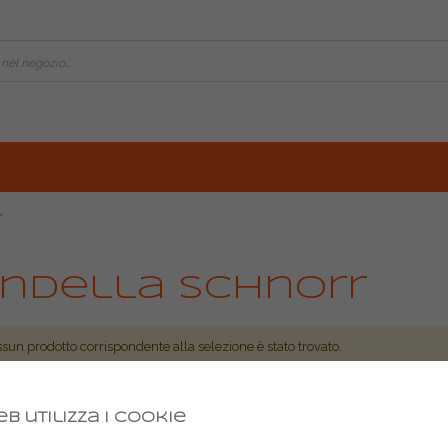
r
ndella schnorr
sun prodotto corrispondente alla selezione è stato trovato.
b utilizza i cookie