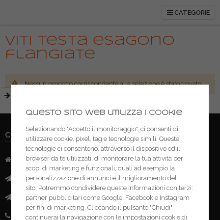
CATEGORIE
Viti testa esagono
flangiate
Nessun prodotto corrispondente alla selezione è stato trovato.
Questo sito web utilizza i cookie
Selezionando "Accetto il monitoraggio", ci consenti di
CONTATTI
utilizzare cookie, pixel, tag e tecnologie simili. Queste
tecnologie ci consentono, attraverso il dispositivo ed il
browser da te utilizzati, di monitorare la tua attività per
Indirizzo:
Via Mazzini, 52 - 46043 Castiglione delle Stivere (MN)
scopi di marketing e funzionali, quali ad esempio la
personalizzazione di annunci e il miglioramento del
Mail:
info@ferramentacima.com
sito. Potremmo condividere queste informazioni con terzi:
Pec:
ferrcima@pec.it
partner pubblicitari come Google, Facebook e Instagram
per fini di marketing. Cliccando il pulsante "Chiudi"
Telefono:
(+39) 0376 943911
continuerai la navigazione con le impostazioni cookie di