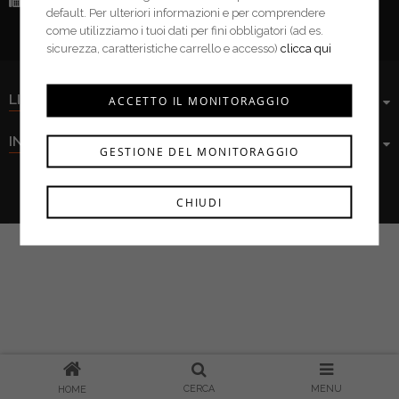
Fax:
(+39) 0376 943913
default. Per ulteriori informazioni e per comprendere
come utilizziamo i tuoi dati per fini obbligatori (ad es.
sicurezza, caratteristiche carrello e accesso)
clicca qui
LINK UTILI
ACCETTO IL MONITORAGGIO
INFORMAZIONI
GESTIONE DEL MONITORAGGIO
Ferramenta Cima s.r.l. © 2021
CHIUDI
CERCA
MENU
HOME