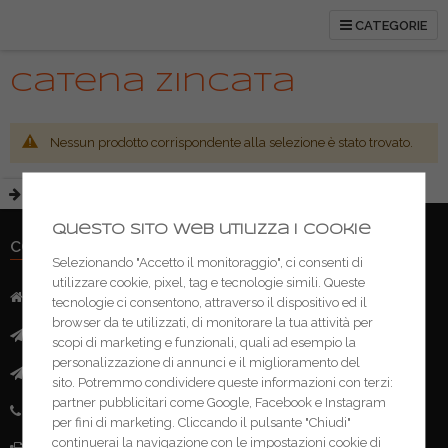
CATEGORIE
Catena zincata
Nessun prodotto corrispondente alla selezione è stato trovato.
Questo sito web utilizza i cookie
CONTATTI
Selezionando "Accetto il monitoraggio", ci consenti di
utilizzare cookie, pixel, tag e tecnologie simili. Queste
Indirizzo:
Via Mazzini, 52 - 46043 Castiglione delle Stivere (MN)
tecnologie ci consentono, attraverso il dispositivo ed il
browser da te utilizzati, di monitorare la tua attività per
Mail:
info@ferramentacima.com
scopi di marketing e funzionali, quali ad esempio la
personalizzazione di annunci e il miglioramento del
Pec:
ferrcima@pec.it
sito. Potremmo condividere queste informazioni con terzi:
partner pubblicitari come Google, Facebook e Instagram
Telefono:
(+39) 0376 943911
per fini di marketing. Cliccando il pulsante "Chiudi"
continuerai la navigazione con le impostazioni cookie di