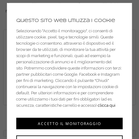
Carcano grilli a cuore alta
Carcano grilli diritti con
resistenza con perno a vite
perno occhio circolare
A052
A046
Questo sito web utilizza i cookie
Selezionando "Accetto il monitoraggio", ci consenti di
utilizzare cookie, pixel, tag e tecnologie simili. Queste
tecnologie ci consentono, attraverso il dispositivo ed il
browser da te utilizzati, di monitorare la tua attività per
scopi di marketing e funzionali, quali ad esempio la
personalizzazione di annunci e il miglioramento del
sito. Potremmo condividere queste informazioni con terzi:
partner pubblicitari come Google, Facebook e Instagram
per fini di marketing. Cliccando il pulsante "Chiudi"
continuerai la navigazione con le impostazioni cookie di
default. Per ulteriori informazioni e per comprendere
come utilizziamo i tuoi dati per fini obbligatori (ad es.
sicurezza, caratteristiche carrello e accesso)
clicca qui
Carcano grilli diritti inox
Beta grilli dritti 8225
A521B
ACCETTO IL MONITORAGGIO