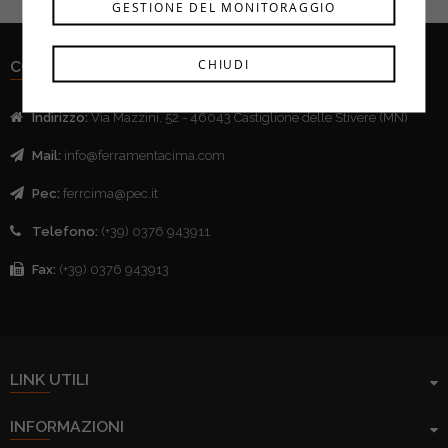
GESTIONE DEL MONITORAGGIO
CHIUDI
CONTATTI
Indirizzo:
Via Mazzini, 52 - 46043 Castiglione delle Stivere (MN)
Mail:
info@ferramentacima.com
Pec:
ferrcima@pec.it
Telefono:
(+39) 0376 943911
Fax:
(+39) 0376 943913
LINK UTILI
INFORMAZIONI