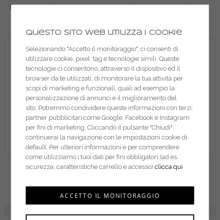
Beta morsetto zincato per
Carcano morsetti a
fune in acciaio 8016
cavallotto inox A549
Questo sito web utilizza i cookie
Selezionando "Accetto il monitoraggio", ci consenti di
utilizzare cookie, pixel, tag e tecnologie simili. Queste
tecnologie ci consentono, attraverso il dispositivo ed il
browser da te utilizzati, di monitorare la tua attività per
scopi di marketing e funzionali, quali ad esempio la
personalizzazione di annunci e il miglioramento del
sito. Potremmo condividere queste informazioni con terzi:
partner pubblicitari come Google, Facebook e Instagram
per fini di marketing. Cliccando il pulsante "Chiudi"
continuerai la navigazione con le impostazioni cookie di
default. Per ulteriori informazioni e per comprendere
come utilizziamo i tuoi dati per fini obbligatori (ad es.
Carcano morsetti din 741
Carcano morsetti a
sicurezza, caratteristiche carrello e accesso)
clicca qui
A003
cavallotto per fune
stampati a caldo A156
ACCETTO IL MONITORAGGIO