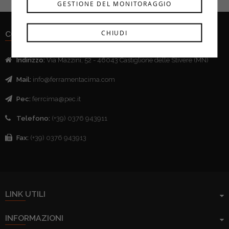
GESTIONE DEL MONITORAGGIO
CHIUDI
CONTATTI
Indirizzo:
Via Mazzini, 52 - 46043 Castiglione delle Stivere (MN)
Mail:
info@ferramentacima.com
Pec:
ferrcima@pec.it
Telefono:
(+39) 0376 943911
Fax:
(+39) 0376 943913
LINK UTILI
INFORMAZIONI