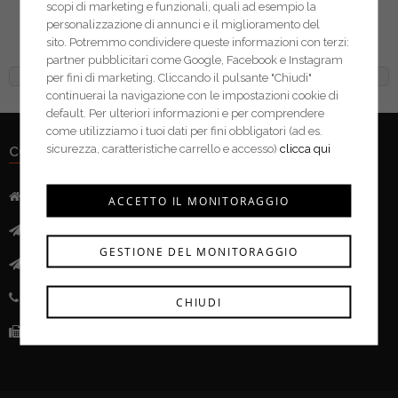
scopi di marketing e funzionali, quali ad esempio la
Carcano redance zincate
personalizzazione di annunci e il miglioramento del
din 6899B A097
sito. Potremmo condividere queste informazioni con terzi:
partner pubblicitari come Google, Facebook e Instagram
per fini di marketing. Cliccando il pulsante "Chiudi"
continuerai la navigazione con le impostazioni cookie di
default. Per ulteriori informazioni e per comprendere
come utilizziamo i tuoi dati per fini obbligatori (ad es.
sicurezza, caratteristiche carrello e accesso)
clicca qui
CONTATTI
Indirizzo:
Via Mazzini, 52 - 46043 Castiglione delle Stivere (MN)
ACCETTO IL MONITORAGGIO
Mail:
info@ferramentacima.com
GESTIONE DEL MONITORAGGIO
Pec:
ferrcima@pec.it
Telefono:
(+39) 0376 943911
CHIUDI
Fax:
(+39) 0376 943913