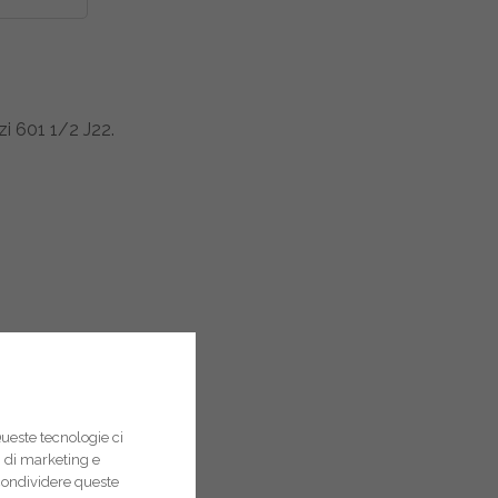
i 601 1/2 J22.
Queste tecnologie ci
pi di marketing e
condividere queste