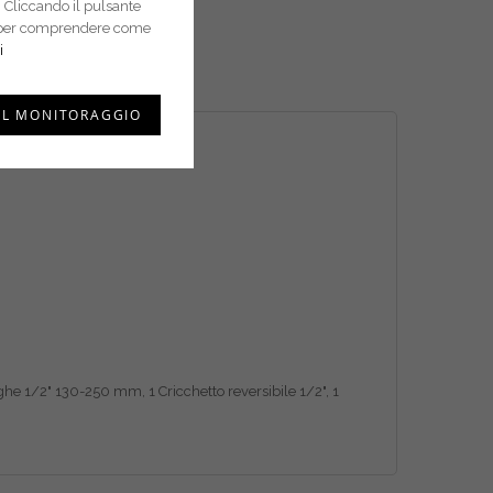
 Cliccando il pulsante
i e per comprendere come
i
IL MONITORAGGIO
e 1/2" 130-250 mm, 1 Cricchetto reversibile 1/2", 1