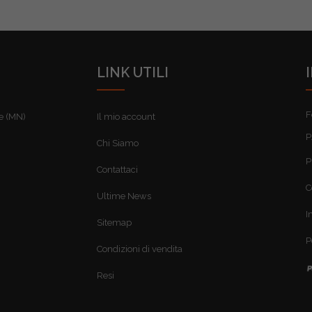
LINK UTILI
F
re (MN)
Il mio account
P
Chi Siamo
P
Contattaci
C
Ultime News
I
Sitemap
P
Condizioni di vendita
Resi