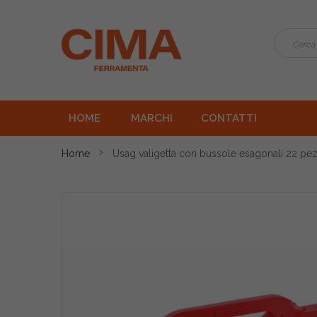
HOME
MARCHI
CONTATTI
Home
Usag valigetta con bussole esagonali 22 pez
Vai
alla
fine
della
galleria
di
immagini