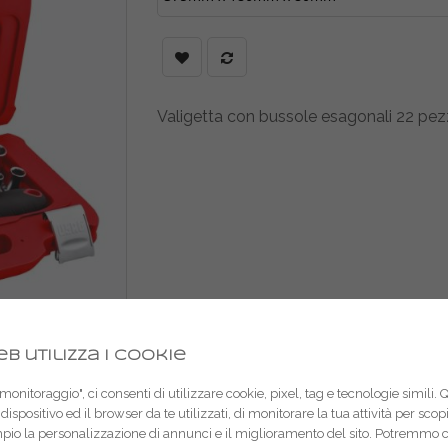
Valigetta con bussole esagonali 22 pezz
b utilizza i cookie
onitoraggio", ci consenti di utilizzare cookie, pixel, tag e tecnologie simili. 
dispositivo ed il browser da te utilizzati, di monitorare la tua attività per sco
mpio la personalizzazione di annunci e il miglioramento del sito. Potremmo 