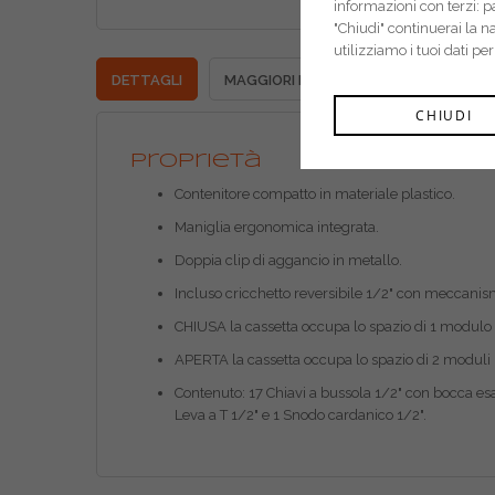
informazioni con terzi: 
"Chiudi" continuerai la 
utilizziamo i tuoi dati pe
DETTAGLI
MAGGIORI INFORMAZIONI
CHIUDI
Proprietà
Contenitore compatto in materiale plastico.
Maniglia ergonomica integrata.
Doppia clip di aggancio in metallo.
Incluso cricchetto reversibile 1/2" con meccanism
CHIUSA la cassetta occupa lo spazio di 1 modulo 
APERTA la cassetta occupa lo spazio di 2 moduli p
Contenuto: 17 Chiavi a bussola 1/2" con bocca e
Leva a T 1/2" e 1 Snodo cardanico 1/2".