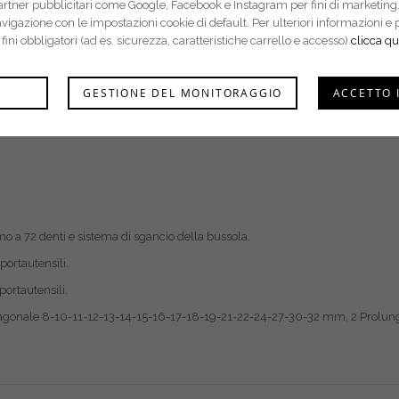
partner pubblicitari come Google, Facebook e Instagram per fini di marketing.
navigazione con le impostazioni cookie di default. Per ulteriori informazion
r fini obbligatori (ad es. sicurezza, caratteristiche carrello e accesso)
clicca qu
GESTIONE DEL MONITORAGGIO
ACCETTO 
o a 72 denti e sistema di sgancio della bussola.
portautensili.
ortautensili.
sagonale 8-10-11-12-13-14-15-16-17-18-19-21-22-24-27-30-32 mm, 2 Prolungh