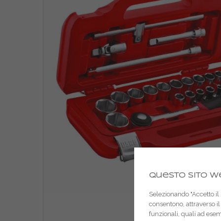
Questo sito we
Selezionando "Accetto il m
consentono, attraverso il 
funzionali, quali ad ese