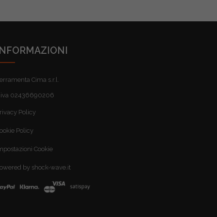
INFORMAZIONI
erramenta Cima s.r.l.
.iva 02436690206
rivacy Policy
ookie Policy
mpostazioni Cookie
owered by shock-wave.it