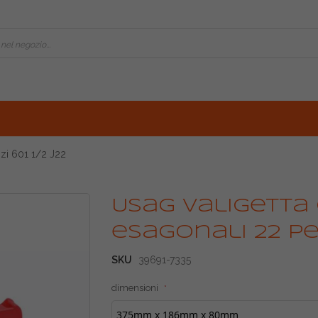
zi 601 1/2 J22
Vai
Usag valigetta
all'inizio
della
esagonali 22 pez
galleria
di
SKU
39691-7335
immagini
dimensioni