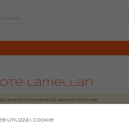
ote lamellari
sun prodotto corrispondente alla selezione è stato trovato.
b utilizza i cookie