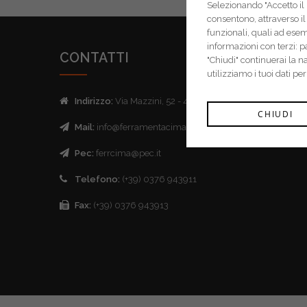
Selezionando "Accetto il m
consentono, attraverso il 
funzionali, quali ad ese
informazioni con terzi: 
CONTATTI
"Chiudi" continuerai la 
utilizziamo i tuoi dati pe
Indirizzo:
Via Mazzini, 52 - 46043 Castiglione delle Stive
CHIUDI
Mail:
info@ferramentacima.com
Pec:
ferrcima@pec.it
Telefono:
(+39) 0376 943911
Fax:
(+39) 0376 943913