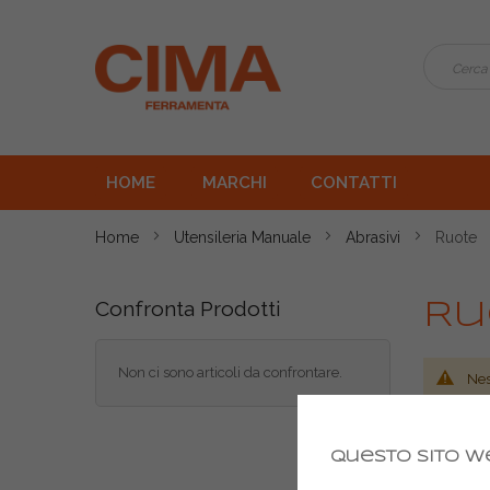
HOME
MARCHI
CONTATTI
Home
Utensileria Manuale
Abrasivi
Ruote
Confronta Prodotti
Ru
Non ci sono articoli da confrontare.
Nes
Questo sito we