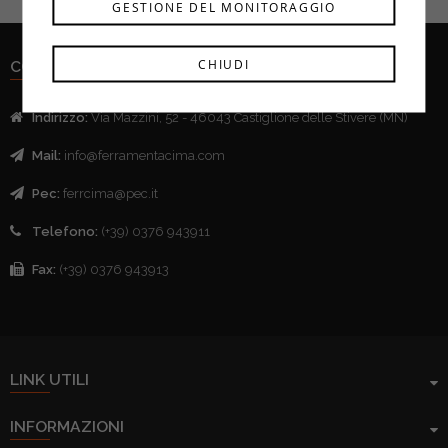
GESTIONE DEL MONITORAGGIO
CHIUDI
CONTATTI
Indirizzo:
Via Mazzini, 52 - 46043 Castiglione delle Stivere (MN)
Mail:
info@ferramentacima.com
Pec:
ferrcima@pec.it
Telefono:
(+39) 0376 943911
Fax:
(+39) 0376 943913
LINK UTILI
INFORMAZIONI