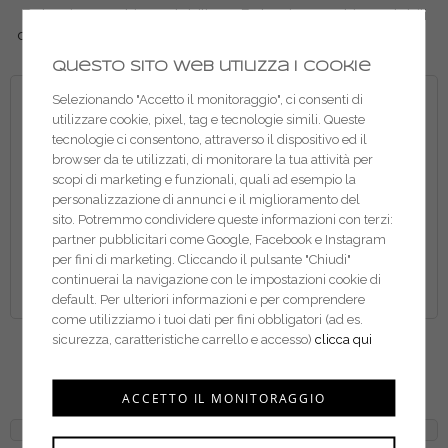
Beta giramaschi regolabili
Beta giramaschi regolabili
corpo in lega leggera 435G
corpo in acciaio 435
Questo sito web utilizza i cookie
Selezionando "Accetto il monitoraggio", ci consenti di
utilizzare cookie, pixel, tag e tecnologie simili. Queste
tecnologie ci consentono, attraverso il dispositivo ed il
browser da te utilizzati, di monitorare la tua attività per
scopi di marketing e funzionali, quali ad esempio la
personalizzazione di annunci e il miglioramento del
sito. Potremmo condividere queste informazioni con terzi:
partner pubblicitari come Google, Facebook e Instagram
per fini di marketing. Cliccando il pulsante "Chiudi"
continuerai la navigazione con le impostazioni cookie di
default. Per ulteriori informazioni e per comprendere
come utilizziamo i tuoi dati per fini obbligatori (ad es.
Beta giramaschi a
Beta giramaschi a
sicurezza, caratteristiche carrello e accesso)
clicca qui
cricchetto reversibile 436
cricchetto reversibile tipo
lungo 436L
ACCETTO IL MONITORAGGIO