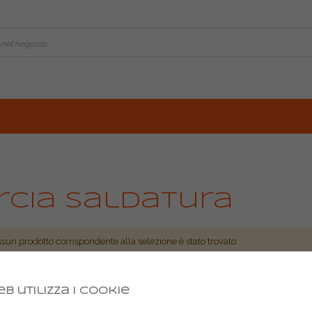
rcia saldatura
sun prodotto corrispondente alla selezione è stato trovato.
b utilizza i cookie