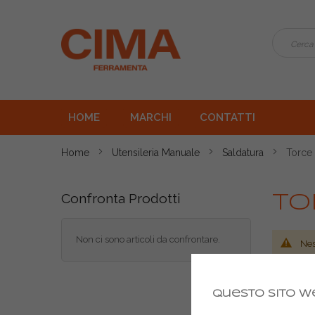
HOME
MARCHI
CONTATTI
Home
Utensileria Manuale
Saldatura
Torce
Confronta Prodotti
To
Non ci sono articoli da confrontare.
Nes
Questo sito we