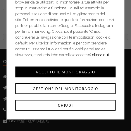
browser da te utilizzati, di monitorare la tua attività per
scopi di marketing e funzionali, quali ad esempio la
personalizzazione di annunci e il miglioramento del
Dewalt seghe a tazza Bi-
sito. Potremmo condividere queste informazioni con terzi:
metal Extreme
partner pubblicitari come Google, Facebook e Instagram
per fini di marketing. Cliccando il pulsante "Chiudi"
continuerai la navigazione con le impostazioni cookie di
default. Per ulteriori informazioni e per comprendere
come utilizziamo i tuoi dati per fini obbligatori (ad es.
sicurezza, caratteristiche carrello e accesso)
clicca qui
CONTATTI
ACCETTO IL MONITORAGGIO
Indirizzo:
Via Mazzini, 52 - 46043 Castiglione delle Stivere (MN)
Mail:
info@ferramentacima.com
GESTIONE DEL MONITORAGGIO
Pec:
ferrcima@pec.it
CHIUDI
Telefono:
(+39) 0376 943911
Fax:
(+39) 0376 943913