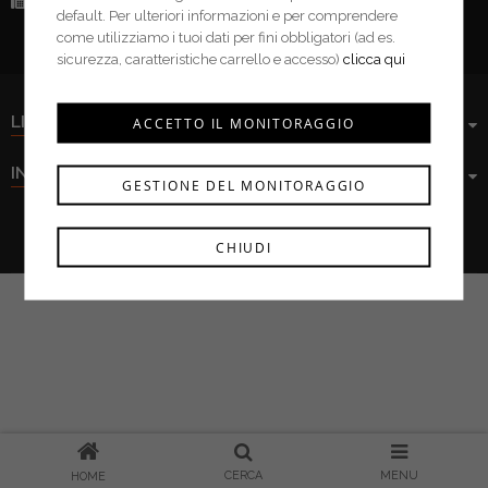
Fax:
(+39) 0376 943913
default. Per ulteriori informazioni e per comprendere
come utilizziamo i tuoi dati per fini obbligatori (ad es.
sicurezza, caratteristiche carrello e accesso)
clicca qui
LINK UTILI
ACCETTO IL MONITORAGGIO
INFORMAZIONI
GESTIONE DEL MONITORAGGIO
Ferramenta Cima s.r.l. © 2021
CHIUDI
CERCA
MENU
HOME