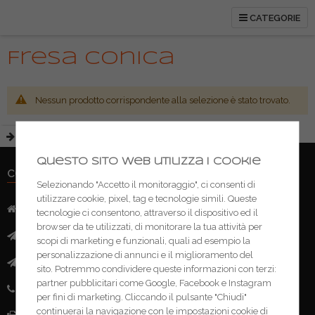
CATEGORIE
Fresa conica
Nessun prodotto corrispondente alla selezione è stato trovato.
Questo sito web utilizza i cookie
CONTATTI
Selezionando "Accetto il monitoraggio", ci consenti di
utilizzare cookie, pixel, tag e tecnologie simili. Queste
Indirizzo:
Via Mazzini, 52 - 46043 Castiglione delle Stivere (MN)
tecnologie ci consentono, attraverso il dispositivo ed il
browser da te utilizzati, di monitorare la tua attività per
Mail:
info@ferramentacima.com
scopi di marketing e funzionali, quali ad esempio la
personalizzazione di annunci e il miglioramento del
Pec:
ferrcima@pec.it
sito. Potremmo condividere queste informazioni con terzi:
partner pubblicitari come Google, Facebook e Instagram
Telefono:
(+39) 0376 943911
per fini di marketing. Cliccando il pulsante "Chiudi"
continuerai la navigazione con le impostazioni cookie di