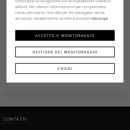
continuerai la navigazione con le impostazioni cookie di
default. Per ulteriori informazioni e per comprendere
come utilizziamo i tuoi dati per fini obbligatori (ad es.
sicurezza, caratteristiche carrello e accesso)
clicca qui
ACCETTO IL MONITORAGGIO
GESTIONE DEL MONITORAGGIO
CHIUDI
Beta lama bimetallo per
seghetto 1728BM
CONTATTI