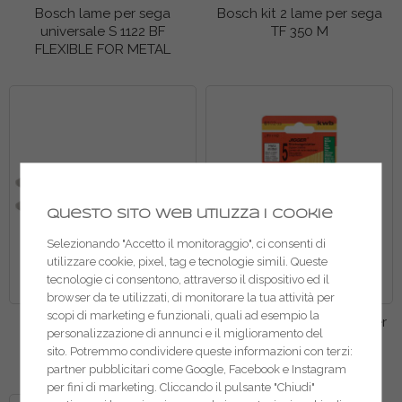
Bosch lame per sega
Bosch kit 2 lame per sega
universale S 1122 BF
TF 350 M
FLEXIBLE FOR METAL
Questo sito web utilizza i cookie
Selezionando "Accetto il monitoraggio", ci consenti di
utilizzare cookie, pixel, tag e tecnologie simili. Queste
tecnologie ci consentono, attraverso il dispositivo ed il
browser da te utilizzati, di monitorare la tua attività per
scopi di marketing e funzionali, quali ad esempio la
Kwb lame per seghetto
Kwb lame per seghetto per
personalizzazione di annunci e il miglioramento del
alternativo per legno
legno HCS 610225
sito. Potremmo condividere queste informazioni con terzi:
621020
partner pubblicitari come Google, Facebook e Instagram
per fini di marketing. Cliccando il pulsante "Chiudi"