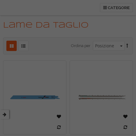
CATEGORIE
tti
Lame Da Taglio
etto
Ordina per
tti
etto
tti