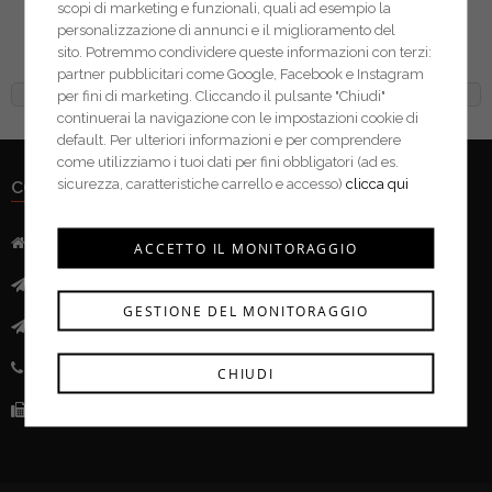
scopi di marketing e funzionali, quali ad esempio la
Stanley matita a mina
personalizzazione di annunci e il miglioramento del
tenera STHT1-72997
sito. Potremmo condividere queste informazioni con terzi:
partner pubblicitari come Google, Facebook e Instagram
per fini di marketing. Cliccando il pulsante "Chiudi"
continuerai la navigazione con le impostazioni cookie di
default. Per ulteriori informazioni e per comprendere
come utilizziamo i tuoi dati per fini obbligatori (ad es.
sicurezza, caratteristiche carrello e accesso)
clicca qui
CONTATTI
Indirizzo:
Via Mazzini, 52 - 46043 Castiglione delle Stivere (MN)
ACCETTO IL MONITORAGGIO
Mail:
info@ferramentacima.com
GESTIONE DEL MONITORAGGIO
Pec:
ferrcima@pec.it
Telefono:
(+39) 0376 943911
CHIUDI
Fax:
(+39) 0376 943913