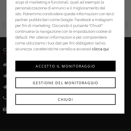
scopi di marketing e funzionali, quali ad esempio la
Fischer punte per
personalizzazione di annunci e il miglioramento del
calcestruzzo SDX
sito. Potremmo condividere queste informazioni con terzi:
partner pubblicitari come Google, Facebook e Instagram
per fini di marketing. Cliccando il pulsante "Chiudi"
continuerai la navigazione con le impostazioni cookie di
default. Per ulteriori informazioni e per comprendere
come utilizziamo i tuoi dati per fini obbligatori (ad es.
sicurezza, caratteristiche carrello e accesso)
clicca qui
CONTATTI
Indirizzo:
Via Mazzini, 52 - 46043 Castiglione delle Stivere (MN)
ACCETTO IL MONITORAGGIO
Mail:
info@ferramentacima.com
GESTIONE DEL MONITORAGGIO
Pec:
ferrcima@pec.it
Telefono:
(+39) 0376 943911
CHIUDI
Fax:
(+39) 0376 943913