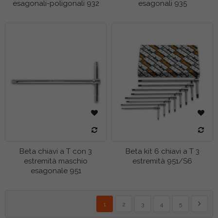
esagonali-poligonali 932
esagonali 935
Beta chiavi a T con 3
Beta kit 6 chiavi a T 3
estremità maschio
estremità 951/S6
esagonale 951
Pagina
Attualmente stai leggendo la pagina
Pagina
Pagina
Pagina
Pagina
Pagina
Succes
1
2
3
4
5