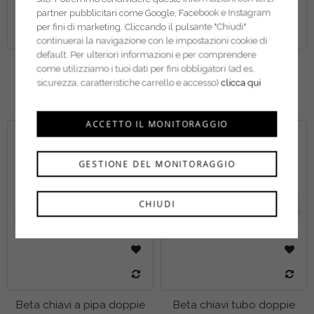
partner pubblicitari come Google, Facebook e Instagram
per fini di marketing. Cliccando il pulsante "Chiudi"
continuerai la navigazione con le impostazioni cookie di
default. Per ulteriori informazioni e per comprendere
Beta chiavi a bussola
Beta bussole portainserti
come utilizziamo i tuoi dati per fini obbligatori (ad es.
Macchina serie normale 1"
895
sicurezza, caratteristiche carrello e accesso)
clicca qui
729
ACCETTO IL MONITORAGGIO
GESTIONE DEL MONITORAGGIO
CHIUDI
Beta chiavi a pipa doppie
Beta chiavi tubo doppie