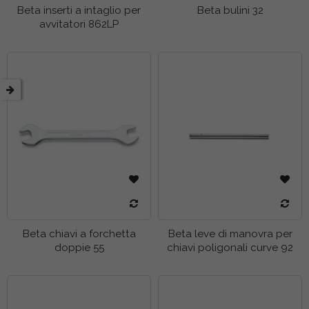
Beta inserti a intaglio per
Beta bulini 32
etto
avvitatori 862LP
tti
etto
tti
tti
tti
tti
tti
Beta chiavi a forchetta
Beta leve di manovra per
doppie 55
chiavi poligonali curve 92
etto
etto