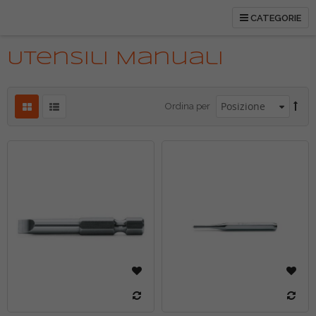
CATEGORIE
Utensili Manuali
Ordina per
tti
tti
tti
tti
tti