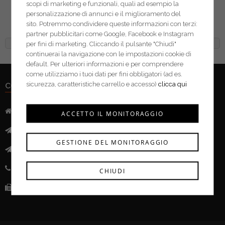
scopi di marketing e funzionali, quali ad esempio la
Kwb kit 3 adattatori per
personalizzazione di annunci e il miglioramento del
chiavi a bussola 105310
sito. Potremmo condividere queste informazioni con terzi:
partner pubblicitari come Google, Facebook e Instagram
per fini di marketing. Cliccando il pulsante "Chiudi"
continuerai la navigazione con le impostazioni cookie di
default. Per ulteriori informazioni e per comprendere
come utilizziamo i tuoi dati per fini obbligatori (ad es.
sicurezza, caratteristiche carrello e accesso)
clicca qui
CONTATTI
Indirizzo:
Via Mazzini, 52 - 46043 Castiglione delle Stivere (MN)
ACCETTO IL MONITORAGGIO
Mail:
info@ferramentacima.com
GESTIONE DEL MONITORAGGIO
Pec:
ferrcima@pec.it
Telefono:
(+39) 0376 943911
CHIUDI
Fax:
(+39) 0376 943913