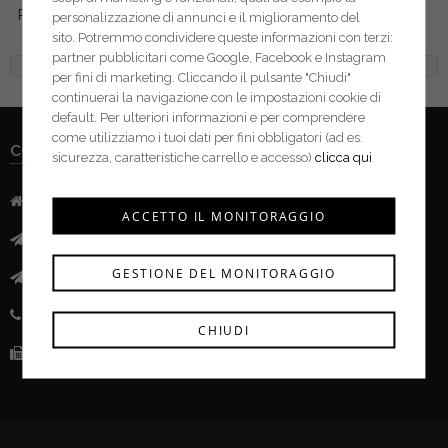
Plano portaminuterie 4600
personalizzazione di annunci e il miglioramento del
sito. Potremmo condividere queste informazioni con terzi:
partner pubblicitari come Google, Facebook e Instagram
per fini di marketing. Cliccando il pulsante "Chiudi"
continuerai la navigazione con le impostazioni cookie di
default. Per ulteriori informazioni e per comprendere
come utilizziamo i tuoi dati per fini obbligatori (ad es.
CONTATTI
sicurezza, caratteristiche carrello e accesso)
clicca qui
Indirizzo:
Via Mazzini, 52 - 46043 Castiglione delle Stivere (MN)
ACCETTO IL MONITORAGGIO
Mail:
info@ferramentacima.com
GESTIONE DEL MONITORAGGIO
Pec:
ferrcima@pec.it
Telefono:
(+39) 0376 943911
CHIUDI
Fax:
(+39) 0376 943913