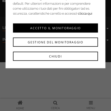
Fax:
(+39) 0376 943913
default. Per ulteriori informazioni e per comprendere
come utilizziamo i tuoi dati per fini obbligatori (ad es.
sicurezza, caratteristiche carrello e accesso)
clicca qui
LINK UTILI
ACCETTO IL MONITORAGGIO
INFORMAZIONI
GESTIONE DEL MONITORAGGIO
Ferramenta Cima s.r.l. © 2021
CHIUDI
CERCA
MENU
HOME