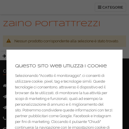
CATEGORIE
Zaino portattrezzi
Nessun prodotto corrispondente alla selezione è stato trovato.
Questo sito web utilizza i cookie
CONTATTI
Selezionando "Accetto il monitoraggio", ci consenti di
utilizzare cookie, pixel, tag e tecnologie simili. Queste
Indirizzo:
Via Mazzini, 52 - 46043 Castiglione delle Stivere (MN)
tecnologie ci consentono, attraverso il dispositivo ed il
browser da te utilizzati, di monitorare la tua attività per
Mail:
info@ferramentacima.com
scopi di marketing e funzionali, quali ad esempio la
personalizzazione di annunci e il miglioramento del
Pec:
ferrcima@pec.it
sito. Potremmo condividere queste informazioni con terzi:
partner pubblicitari come Google, Facebook e Instagram
Telefono:
(+39) 0376 943911
per fini di marketing. Cliccando il pulsante "Chiudi"
continuerai la navigazione con le impostazioni cookie di