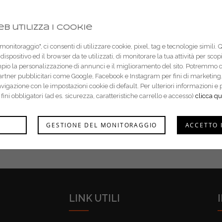
b utilizza i cookie
onitoraggio", ci consenti di utilizzare cookie, pixel, tag e tecnologie simili. 
dispositivo ed il browser da te utilizzati, di monitorare la tua attività per sco
mpio la personalizzazione di annunci e il miglioramento del sito. Potremmo 
partner pubblicitari come Google, Facebook e Instagram per fini di marketing.
navigazione con le impostazioni cookie di default. Per ulteriori informazion
r fini obbligatori (ad es. sicurezza, caratteristiche carrello e accesso)
clicca qu
GESTIONE DEL MONITORAGGIO
ACCETTO 
LINK UTILI