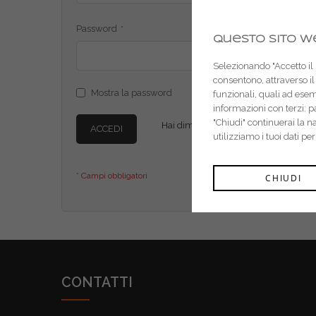
Password
Questo sito we
Selezionando "Accetto il m
consentono, attraverso il 
Mostra la password
funzionali, quali ad ese
informazioni con terzi: 
"Chiudi" continuerai la 
Hai dimenticato la password?
ACCEDI
utilizziamo i tuoi dati pe
CHIUDI
CONTATTI