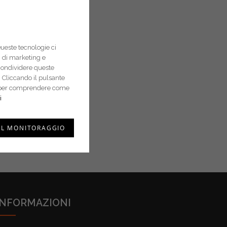
Queste tecnologie ci
pi di marketing e
condividere queste
 Cliccando il pulsante
i e per comprendere come
i
IL MONITORAGGIO
INFORMAZIONI